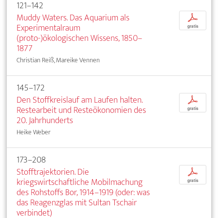
121–142
Muddy Waters. Das Aquarium als
p
Experimentalraum
gratis
(proto-)ökologischen Wissens, 1850–
1877
Christian Reiß, Mareike Vennen
145–172
Den Stoffkreislauf am Laufen halten.
p
Restearbeit und Resteökonomien des
gratis
20. Jahrhunderts
Heike Weber
173–208
Stofftrajektorien. Die
p
kriegswirtschaftliche Mobilmachung
gratis
des Rohstoffs Bor, 1914–1919 (oder: was
das Reagenzglas mit Sultan Tschair
verbindet)