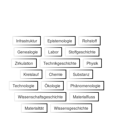
Infrastruktur
Epistemologie
Rohstoff
Genealogie
Labor
Stoffgeschichte
Zirkulation
Technikgeschichte
Physik
Kreislauf
Chemie
Substanz
Technologie
Ökologie
Phänomenologie
Wissenschaftsgeschichte
Materialfluss
Materialität
Wissensgeschichte