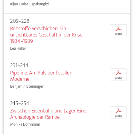
Kijan Malte Espahangizi
209–228
Rohstoffe verschieben. Ein
p
unsichtbares Geschäft in der Krise,
gratis
1934–1939
Lea Haller
231–244
Pipeline. Am Puls der fossilen
p
Moderne
gratis
Benjamin Steininger
245–254
Zwischen Eisenbahn und Lager. Eine
p
Archäologie der Rampe
gratis
Monika Dommann