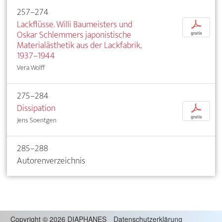
257–274
Lackflüsse. Willi Baumeisters und
p
Oskar Schlemmers japonistische
gratis
Materialästhetik aus der Lackfabrik,
1937–1944
Vera Wolff
275–284
Dissipation
p
gratis
Jens Soentgen
285–288
Autorenverzeichnis
Copyright
©
2026 DIAPHANES
Datenschutzerklärung