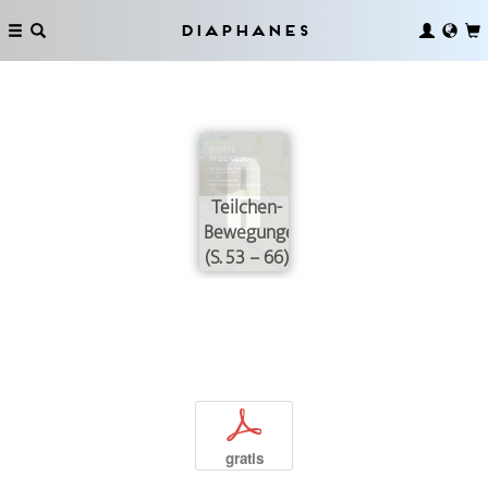
Diaphanes
Teilchen-
Bewegungen
(S. 53 – 66)
p
gratis