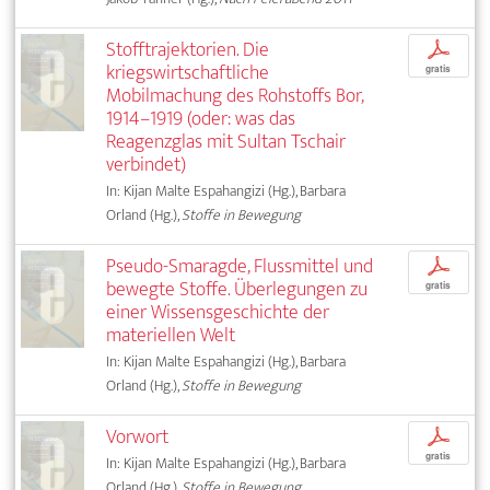
Stofftrajektorien. Die
p
kriegswirtschaftliche
gratis
Mobilmachung des Rohstoffs Bor,
1914–1919 (oder: was das
Reagenzglas mit Sultan Tschair
verbindet)
In: Kijan Malte Espahangizi (Hg.), Barbara
Orland (Hg.),
Stoffe in Bewegung
Pseudo-Smaragde, Flussmittel und
p
bewegte Stoffe. Überlegungen zu
gratis
einer Wissensgeschichte der
materiellen Welt
In: Kijan Malte Espahangizi (Hg.), Barbara
Orland (Hg.),
Stoffe in Bewegung
Vorwort
p
gratis
In: Kijan Malte Espahangizi (Hg.), Barbara
Orland (Hg.),
Stoffe in Bewegung