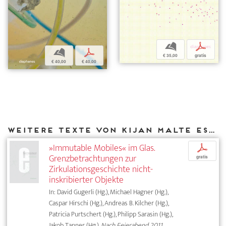
b
p
b
p
€ 35,00
gratis
€ 40,00
€ 40,00
Weitere Texte von Kijan Malte Espahangizi bei DIAPHANES
»Immutable Mobiles« im Glas.
p
Grenzbetrachtungen zur
gratis
Zirkulationsgeschichte nicht-
inskribierter Objekte
In: David Gugerli (Hg.), Michael Hagner (Hg.),
Caspar Hirschi (Hg.), Andreas B. Kilcher (Hg.),
Patricia Purtschert (Hg.), Philipp Sarasin (Hg.),
Jakob Tanner (Hg.),
Nach Feierabend 2011