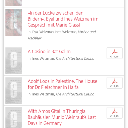
»In der Lücke zwischen den
Bildern«. Eyal und Ines Weizman im
Gespräch mit Marie Glassl
In: Eyal Weizman, Ines Weizman,
Vorher und
Nachher
A Casino in Bat Galim
p
€ 14,95
In: Ines Weizman,
The Architectural Casino
Adolf Loos in Palestine. The House
p
for Dr. Fleischner in Haifa
€ 14,95
In: Ines Weizman,
The Architectural Casino
With Amos Gitai in Thuringia
p
Bauhäusler. Munio Weinraub’s Last
€ 14,95
Days in Germany