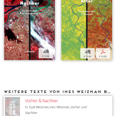
b
b
p
€ 14,00
€ 12,00
€ 15,00
Weitere Texte von Ines Weizman bei DIAPHANES
Vorher & Nachher
In: Eyal Weizman, Ines Weizman,
Vorher und
Nachher