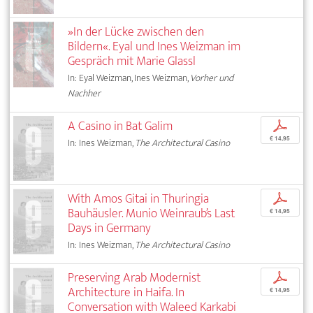
»In der Lücke zwischen den
Bildern«. Eyal und Ines Weizman im
Gespräch mit Marie Glassl
In: Eyal Weizman, Ines Weizman,
Vorher und
Nachher
A Casino in Bat Galim
p
€ 14,95
In: Ines Weizman,
The Architectural Casino
With Amos Gitai in Thuringia
p
Bauhäusler. Munio Weinraub’s Last
€ 14,95
Days in Germany
In: Ines Weizman,
The Architectural Casino
Preserving Arab Modernist
p
Architecture in Haifa. In
€ 14,95
Conversation with Waleed Karkabi