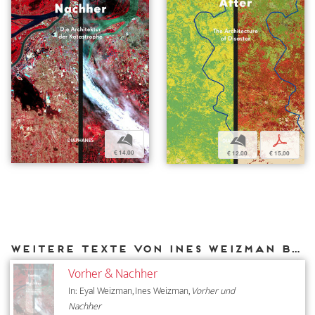
b
b
p
€ 14,00
€ 12,00
€ 15,00
Weitere Texte von Ines Weizman bei DIAPHANES
Vorher & Nachher
In: Eyal Weizman, Ines Weizman,
Vorher und
Nachher