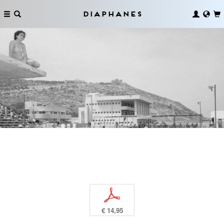
Diaphanes
p
€ 14,95