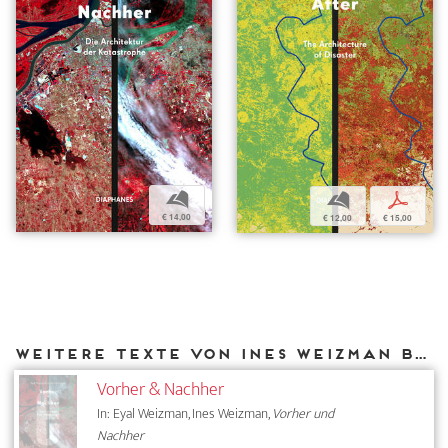
b
b
p
€ 14,00
€ 12,00
€ 15,00
Weitere Texte von Ines Weizman bei DIAPHANES
Vorher & Nachher
In: Eyal Weizman, Ines Weizman,
Vorher und
Nachher