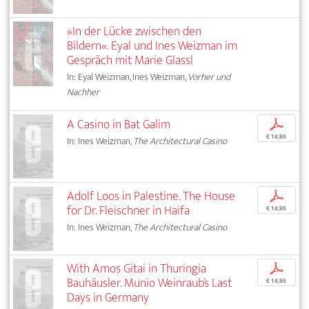
»In der Lücke zwischen den
Bildern«. Eyal und Ines Weizman im
Gespräch mit Marie Glassl
In: Eyal Weizman, Ines Weizman,
Vorher und
Nachher
A Casino in Bat Galim
p
€ 14,95
In: Ines Weizman,
The Architectural Casino
Adolf Loos in Palestine. The House
p
for Dr. Fleischner in Haifa
€ 14,95
In: Ines Weizman,
The Architectural Casino
With Amos Gitai in Thuringia
p
Bauhäusler. Munio Weinraub’s Last
€ 14,95
Days in Germany