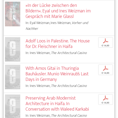
»In der Lücke zwischen den
Bildern«. Eyal und Ines Weizman im
Gespräch mit Marie Glassl
In: Eyal Weizman, Ines Weizman,
Vorher und
Nachher
Adolf Loos in Palestine. The House
p
for Dr. Fleischner in Haifa
€ 14,95
In: Ines Weizman,
The Architectural Casino
With Amos Gitai in Thuringia
p
Bauhäusler. Munio Weinraub’s Last
€ 14,95
Days in Germany
In: Ines Weizman,
The Architectural Casino
Preserving Arab Modernist
p
Architecture in Haifa. In
€ 14,95
Conversation with Waleed Karkabi
In: Ines Weizman,
The Architectural Casino