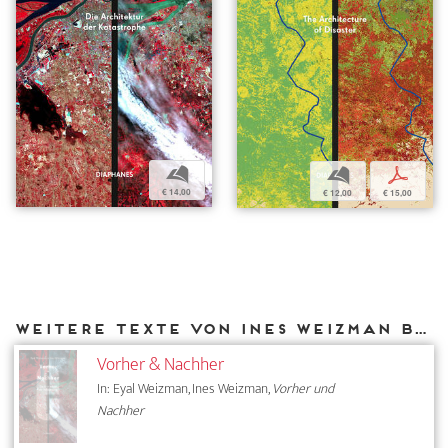
b
b
p
€ 14,00
€ 12,00
€ 15,00
Weitere Texte von Ines Weizman bei DIAPHANES
Vorher & Nachher
In: Eyal Weizman, Ines Weizman,
Vorher und
Nachher