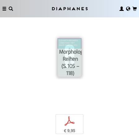
Diaphanes
Morphologische
Reihen
(S. 105 –
118)
p
€ 9,95