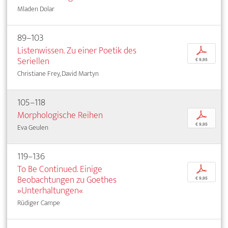
Mladen Dolar
89–103
Listenwissen. Zu einer Poetik des
p
Seriellen
€ 9,95
Christiane Frey, David Martyn
105–118
Morphologische Reihen
p
€ 9,95
Eva Geulen
119–136
To Be Continued. Einige
p
Beobachtungen zu Goethes
€ 9,95
»Unterhaltungen«
Rüdiger Campe