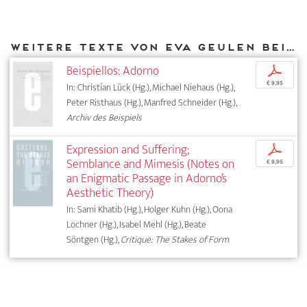
Weitere Texte von Eva Geulen bei DIAPHANES
Beispiellos: Adorno
p
€ 9,95
In: Christian Lück (Hg.), Michael Niehaus (Hg.),
Peter Risthaus (Hg.), Manfred Schneider (Hg.),
Archiv des Beispiels
Expression and Suffering;
p
Semblance and Mimesis (Notes on
€ 9,95
an Enigmatic Passage in Adorno’s
Aesthetic Theory)
In: Sami Khatib (Hg.), Holger Kuhn (Hg.), Oona
Lochner (Hg.), Isabel Mehl (Hg.), Beate
Söntgen (Hg.),
Critique: The Stakes of Form