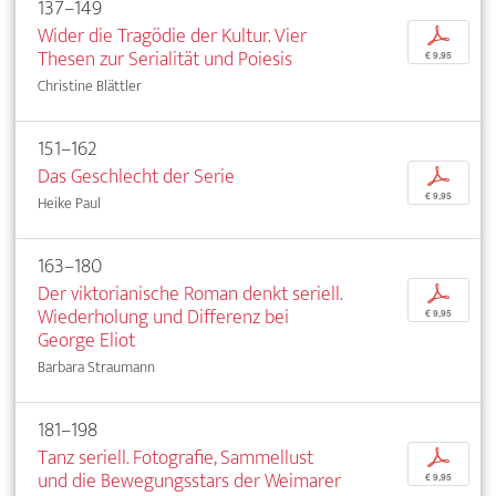
137–149
Wider die Tragödie der Kultur. Vier
p
Thesen zur Serialität und Poiesis
€ 9,95
Christine Blättler
151–162
Das Geschlecht der Serie
p
€ 9,95
Heike Paul
163–180
Der viktorianische Roman denkt seriell.
p
Wiederholung und Differenz bei
€ 9,95
George Eliot
Barbara Straumann
181–198
Tanz seriell. Fotografie, Sammellust
p
und die Bewegungsstars der Weimarer
€ 9,95