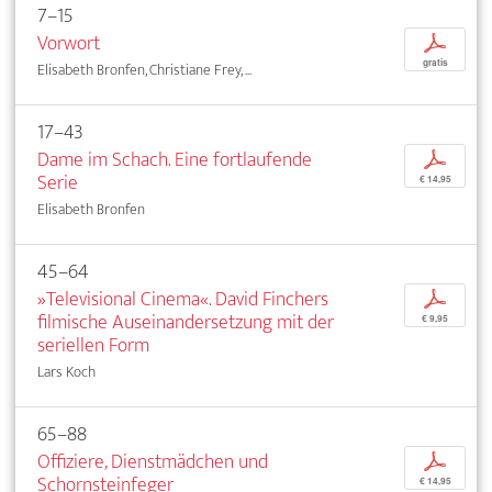
7–15
Vorwort
p
gratis
Elisabeth Bronfen, Christiane Frey, ...
17–43
Dame im Schach. Eine fortlaufende
p
Serie
€ 14,95
Elisabeth Bronfen
45–64
»Televisional Cinema«. David Finchers
p
filmische Auseinandersetzung mit der
€ 9,95
seriellen Form
Lars Koch
65–88
Offiziere, Dienstmädchen und
p
Schornsteinfeger
€ 14,95