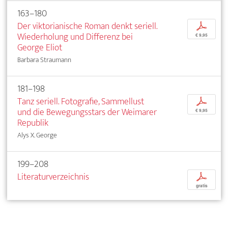
163–180
Der viktorianische Roman denkt seriell.
p
Wiederholung und Differenz bei
€ 9,95
George Eliot
Barbara Straumann
181–198
Tanz seriell. Fotografie, Sammellust
p
und die Bewegungsstars der Weimarer
€ 9,95
Republik
Alys X. George
199–208
Literaturverzeichnis
p
gratis