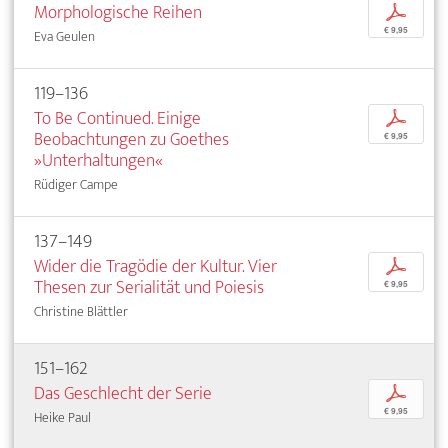
Morphologische Reihen
p
€ 9,95
Eva Geulen
119–136
To Be Continued. Einige
p
Beobachtungen zu Goethes
€ 9,95
»Unterhaltungen«
Rüdiger Campe
137–149
Wider die Tragödie der Kultur. Vier
p
Thesen zur Serialität und Poiesis
€ 9,95
Christine Blättler
151–162
Das Geschlecht der Serie
p
€ 9,95
Heike Paul