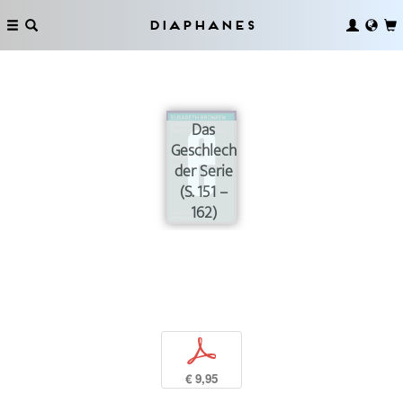
Diaphanes
Das
Geschlecht
der Serie
(S. 151 –
162)
p
€ 9,95