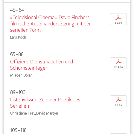
45–64
»Televisional Cinema«. David Finchers
p
filmische Auseinandersetzung mit der
€ 9,95
seriellen Form
Lars Koch
65–88
Offiziere, Dienstmädchen und
p
Schornsteinfeger
€ 14,95
Mladen Dolar
89–103
Listenwissen. Zu einer Poetik des
p
Seriellen
€ 9,95
Christiane Frey, David Martyn
105–118