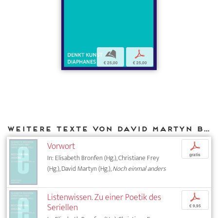
b
p
€ 25,00
€ 25,00
Weitere Texte von David Martyn bei DIAPHANES
Vorwort
p
gratis
In: Elisabeth Bronfen (Hg.), Christiane Frey
(Hg.), David Martyn (Hg.),
Noch einmal anders
Listenwissen. Zu einer Poetik des
p
Seriellen
€ 9,95