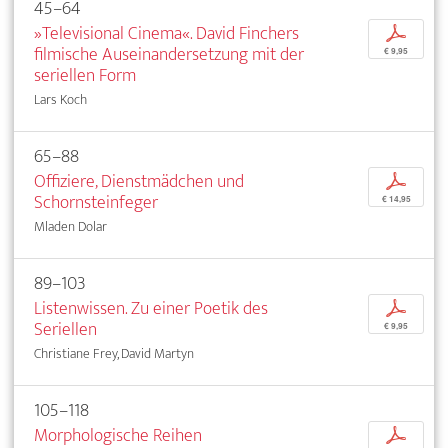
45–64
»Televisional Cinema«. David Finchers
p
filmische Auseinandersetzung mit der
€ 9,95
seriellen Form
Lars Koch
65–88
Offiziere, Dienstmädchen und
p
Schornsteinfeger
€ 14,95
Mladen Dolar
89–103
Listenwissen. Zu einer Poetik des
p
Seriellen
€ 9,95
Christiane Frey, David Martyn
105–118
Morphologische Reihen
p