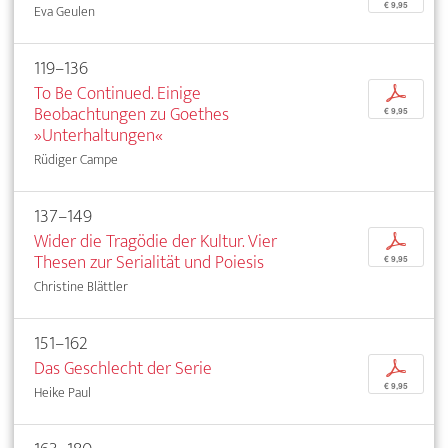
€ 9,95
Eva Geulen
119–136
To Be Continued. Einige
p
Beobachtungen zu Goethes
€ 9,95
»Unterhaltungen«
Rüdiger Campe
137–149
Wider die Tragödie der Kultur. Vier
p
Thesen zur Serialität und Poiesis
€ 9,95
Christine Blättler
151–162
Das Geschlecht der Serie
p
€ 9,95
Heike Paul