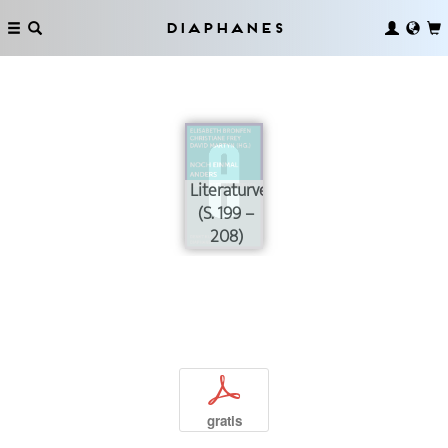
Diaphanes
Literaturverzeichnis
(S. 199 –
208)
p
gratis