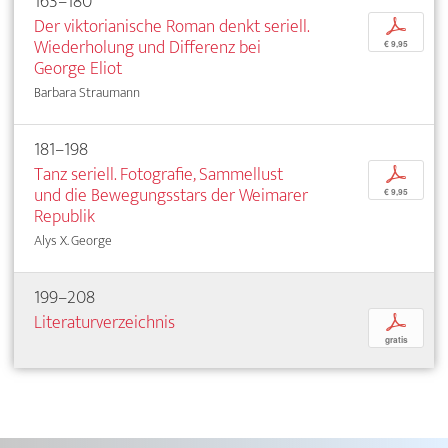
163–180
Der viktorianische Roman denkt seriell.
p
Wiederholung und Differenz bei
€ 9,95
George Eliot
Barbara Straumann
181–198
Tanz seriell. Fotografie, Sammellust
p
und die Bewegungsstars der Weimarer
€ 9,95
Republik
Alys X. George
199–208
Literaturverzeichnis
p
gratis