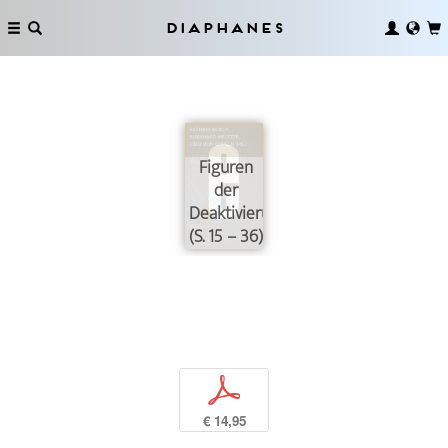
Diaphanes
Figuren
der
Deaktivierung
(S. 15 – 36)
p
€ 14,95