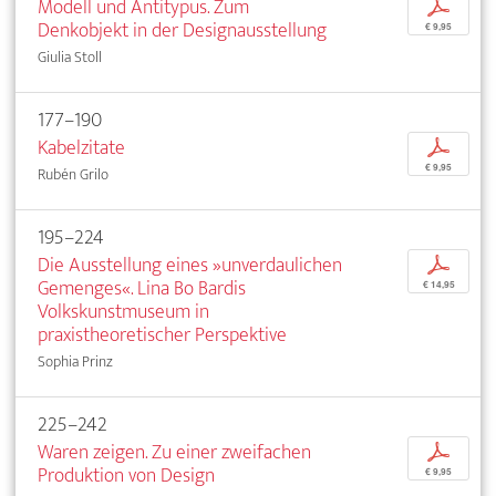
Modell und Antitypus. Zum
p
Denkobjekt in der Designausstellung
€ 9,95
Giulia Stoll
177–190
Kabelzitate
p
€ 9,95
Rubén Grilo
195–224
Die Ausstellung eines »unverdaulichen
p
Gemenges«. Lina Bo Bardis
€ 14,95
Volkskunstmuseum in
praxistheoretischer Perspektive
Sophia Prinz
225–242
Waren zeigen. Zu einer zweifachen
p
Produktion von Design
€ 9,95