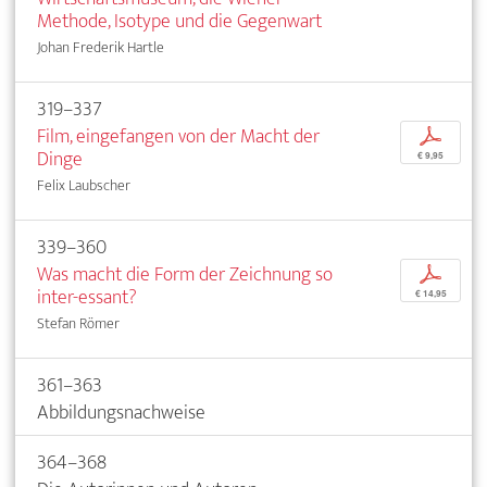
Methode, Isotype und die Gegenwart
Johan Frederik Hartle
319–337
Film, eingefangen von der Macht der
p
Dinge
€ 9,95
Felix Laubscher
339–360
Was macht die Form der Zeichnung so
p
inter-essant?
€ 14,95
Stefan Römer
361–363
Abbildungsnachweise
364–368