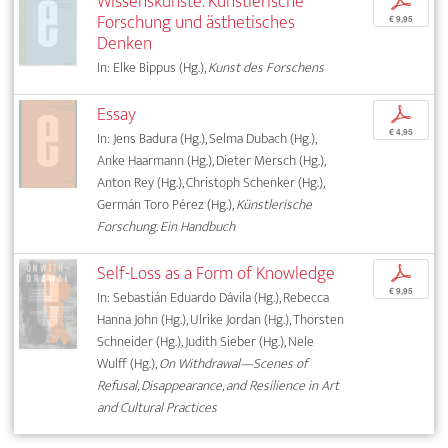
Wissenskünste. Künstlerische
p
Forschung und ästhetisches
€ 9,95
Denken
In: Elke Bippus (Hg.),
Kunst des Forschens
Essay
p
€ 4,95
In: Jens Badura (Hg.), Selma Dubach (Hg.),
Anke Haarmann (Hg.), Dieter Mersch (Hg.),
Anton Rey (Hg.), Christoph Schenker (Hg.),
Germán Toro Pérez (Hg.),
Künstlerische
Forschung. Ein Handbuch
Self-Loss as a Form of Knowledge
p
€ 9,95
In: Sebastián Eduardo Dávila (Hg.), Rebecca
Hanna John (Hg.), Ulrike Jordan (Hg.), Thorsten
Schneider (Hg.), Judith Sieber (Hg.), Nele
Wulff (Hg.),
On Withdrawal—Scenes of
Refusal, Disappearance, and Resilience in Art
and Cultural Practices