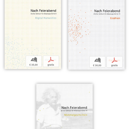
b
p
b
p
€ 35,00
gratis
€ 30,00
gratis