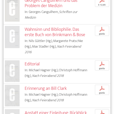
Georges Canguilhem und das
p
Problem der Medizin
€ 12,95
In: Georges Canguilhem,
Schriften zur
Medizin
Wahnsinn und Bibliophilie. Das
p
erste Buch von Brinkmann & Bose
gratis
In: Nils Güttler (Hg.), Margarete Pratschke
(Hg.), Max Stadler (Hg.),
Nach Feierabend
2016
Editorial
p
gratis
In: Michael Hagner (Hg.), Christoph Hoffmann
(Hg.),
Nach Feierabend 2018
Erinnerung an Bill Clark
p
gratis
In: Michael Hagner (Hg.), Christoph Hoffmann
(Hg.),
Nach Feierabend 2018
Anstatt einer Einleitung: Rückblick
p