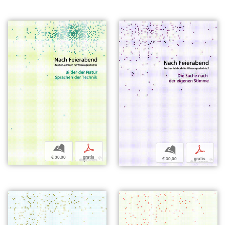
b
p
b
p
€ 30,00
gratis
€ 30,00
gratis