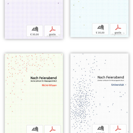
b
p
b
p
€ 35,00
gratis
€ 30,00
gratis
b
p
b
p