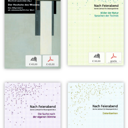
b
p
b
p
€ 30,00
gratis
€ 45,00
€ 45,00