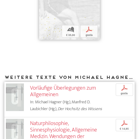
b
p
€ 35,00
gratis
Weitere Texte von Michael Hagner bei DIAPHANES
Vorläufige Überlegungen zum
p
Allgemeinen
gratis
In: Michael Hagner (Hg.), Manfred D.
Laubichler (Hg.),
Der Hochsitz des Wissens
Naturphilosophie,
p
Sinnesphysiologie, Allgemeine
€ 14,95
Medizin. Wendungen der