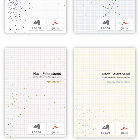
b
p
b
p
€ 35,00
gratis
€ 35,00
gratis
b
p
b
p
€ 35,00
gratis
€ 35,00
gratis