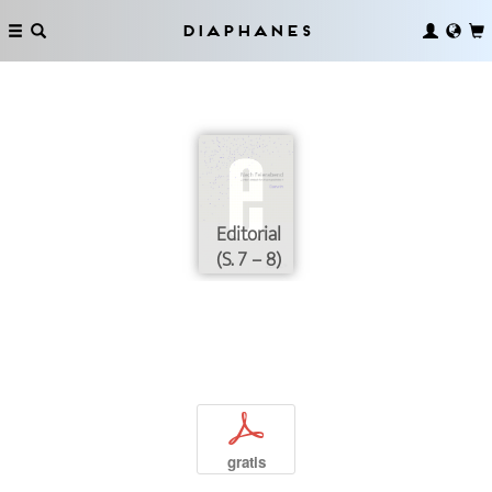
Diaphanes
Editorial
(S. 7 – 8)
p
gratis