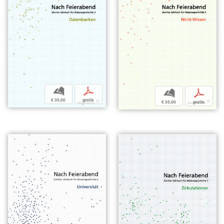
b
p
b
p
€ 35,00
gratis
€ 35,00
gratis