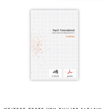
b
p
€ 30,00
gratis