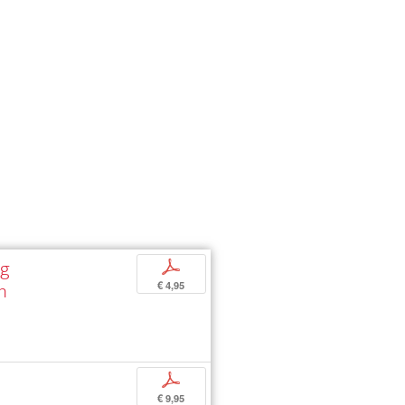
ag
p
n
€ 4,95
p
€ 9,95