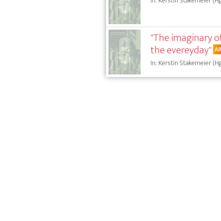
In: Kerstin Stakemeier (Hg
"The imaginary o
the evereyday"
A
In: Kerstin Stakemeier (Hg