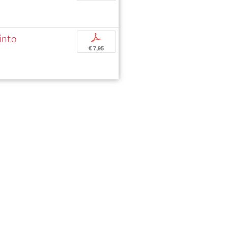
into
p
€ 7,95