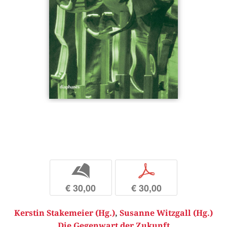
b
p
€ 30,00
€ 30,00
Kerstin Stakemeier (Hg.)
,
Susanne Witzgall (Hg.)
Die Gegenwart der Zukunft