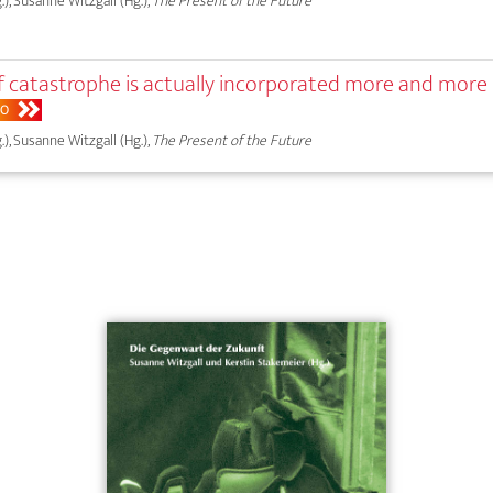
.), Susanne Witzgall (Hg.),
The Present of the Future
f catastrophe is actually incorporated more and more 
BO
.), Susanne Witzgall (Hg.),
The Present of the Future