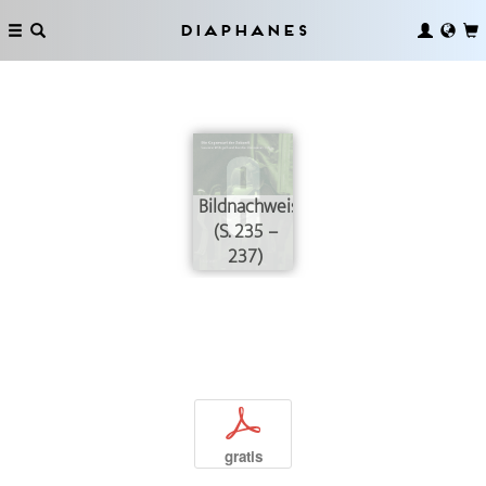
Diaphanes
Bildnachweise
(S. 235 –
237)
p
gratis