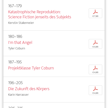
167–179
Katastrophische Reproduktion:
p
Science Fiction jenseits des Subjekts
€ 7,95
Kerstin Stakemeier
180–186
I'm that Angel
p
€ 4,95
Tyler Coburn
187–195
Projektklasse Tyler Coburn
p
€ 4,95
196–205
Die Zukunft des Körpers
p
€ 4,95
Karin Harrasser