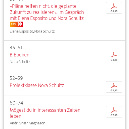
»Pläne helfen nicht, die geplante
p
Zukunft zu realisieren«. Im Gespräch
€ 4,95
mit Elena Esposito und Nora Schultz
ABO
Elena Esposito, Nora Schultz
45–51
B-Ebenen
p
€ 4,95
Nora Schultz
52–59
Projektklasse Nora Schultz
p
€ 4,95
60–74
Mögest du in interessanten Zeiten
p
leben
€ 7,95
Andri Snær Magnason