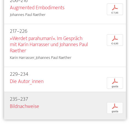
206–216
Augmented Embodiments
p
€ 7,95
Johannes Paul Raether
217–226
»Werdet parahuman!«. Im Gespräch
p
mit Karin Harrasser und Johannes Paul
€ 4,95
Raether
Karin Harrasser, Johannes Paul Raether
229–234
Die Autor_innen
p
gratis
235–237
Bildnachweise
p
gratis