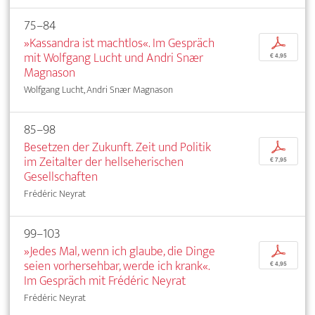
75–84
»Kassandra ist machtlos«. Im Gespräch
p
mit Wolfgang Lucht und Andri Snær
€ 4,95
Magnason
Wolfgang Lucht, Andri Snær Magnason
85–98
Besetzen der Zukunft. Zeit und Politik
p
im Zeitalter der hellseherischen
€ 7,95
Gesellschaften
Frédéric Neyrat
99–103
»Jedes Mal, wenn ich glaube, die Dinge
p
seien vorhersehbar, werde ich krank«.
€ 4,95
Im Gespräch mit Frédéric Neyrat
Frédéric Neyrat