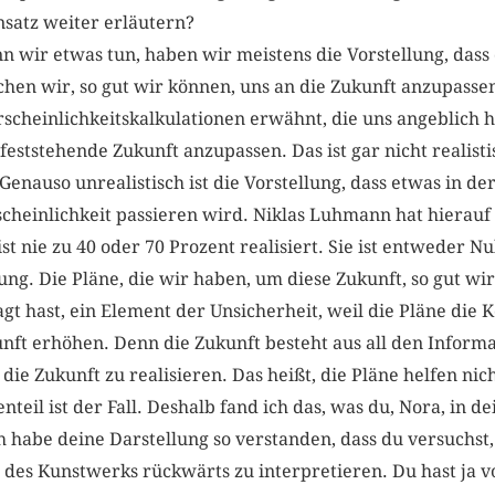
ensatz weiter erläutern?
wir etwas tun, haben wir meistens die Vorstellung, dass 
uchen wir, so gut wir können, uns an die Zukunft anzupass
cheinlichkeitskalkulationen erwähnt, die uns angeblich he
eststehende Zukunft anzupassen. Das ist gar nicht realistis
Genauso unrealistisch ist die Vorstellung, dass etwas in de
heinlichkeit passieren wird. Niklas Luhmann hat hier­auf
 ist nie zu 40 oder 70 Prozent realisiert. Sie ist entweder Nu
ng. Die Pläne, die wir haben, um diese Zukunft, so gut wi
agt hast, ein Element der Unsicherheit, weil die Pläne die 
ft erhöhen. Denn die Zukunft besteht aus all den Informa
die Zukunft zu realisieren. Das heißt, die Pläne helfen nic
nteil ist der Fall. Deshalb fand ich das, was du, Nora, in de
h habe deine Darstellung so verstan­den, dass du versuchst
des Kunstwerks rückwärts zu interpretieren. Du hast ja 