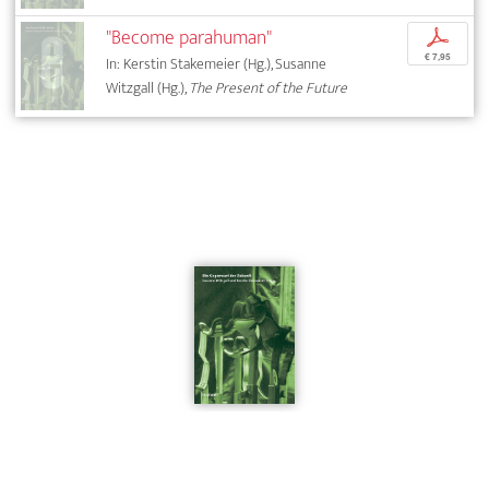
"Become parahuman"
p
€ 7,95
In: Kerstin Stakemeier (Hg.), Susanne
Witzgall (Hg.),
The Present of the Future