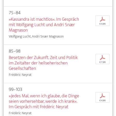
75–84
»Kassandra ist machtlos«. Im Gespräch
p
mit Wolfgang Lucht und Andri Snær
€ 4,95
Magnason
Wolfgang Lucht, Andri Snær Magnason
85–98
Besetzen der Zukunft. Zeit und Politik
p
im Zeitalter der hellseherischen
€ 7,95
Gesellschaften
Frédéric Neyrat
99–103
»Jedes Mal, wenn ich glaube, die Dinge
p
seien vorhersehbar, werde ich krank«.
€ 4,95
Im Gespräch mit Frédéric Neyrat
Frédéric Neyrat