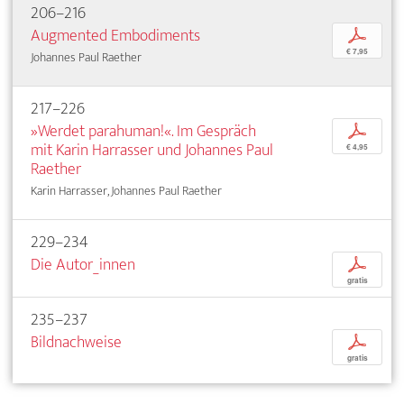
206–216
Augmented Embodiments
p
€ 7,95
Johannes Paul Raether
217–226
»Werdet parahuman!«. Im Gespräch
p
mit Karin Harrasser und Johannes Paul
€ 4,95
Raether
Karin Harrasser, Johannes Paul Raether
229–234
Die Autor_innen
p
gratis
235–237
Bildnachweise
p
gratis