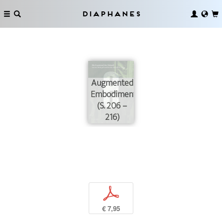
Diaphanes
Augmented
Embodiments
(S. 206 –
216)
p
€ 7,95