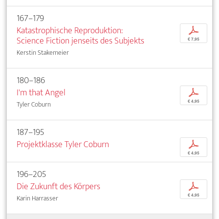
167–179
Katastrophische Reproduktion:
p
Science Fiction jenseits des Subjekts
€ 7,95
Kerstin Stakemeier
180–186
I'm that Angel
p
€ 4,95
Tyler Coburn
187–195
Projektklasse Tyler Coburn
p
€ 4,95
196–205
Die Zukunft des Körpers
p
€ 4,95
Karin Harrasser