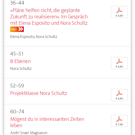
36–44
»Pläne helfen nicht, die geplante
p
Zukunft zu realisieren«. Im Gespräch
€ 4,95
mit Elena Esposito und Nora Schultz
ABO
Elena Esposito, Nora Schultz
45–51
B-Ebenen
p
€ 4,95
Nora Schultz
52–59
Projektklasse Nora Schultz
p
€ 4,95
60–74
Mögest du in interessanten Zeiten
p
leben
€ 7,95
Andri Snær Magnason