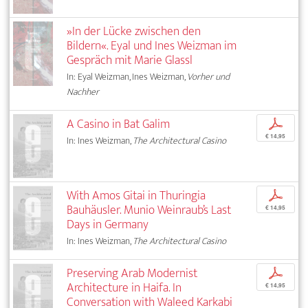
»In der Lücke zwischen den
Bildern«. Eyal und Ines Weizman im
Gespräch mit Marie Glassl
In: Eyal Weizman, Ines Weizman,
Vorher und
Nachher
A Casino in Bat Galim
p
€ 14,95
In: Ines Weizman,
The Architectural Casino
With Amos Gitai in Thuringia
p
Bauhäusler. Munio Weinraub’s Last
€ 14,95
Days in Germany
In: Ines Weizman,
The Architectural Casino
Preserving Arab Modernist
p
Architecture in Haifa. In
€ 14,95
Conversation with Waleed Karkabi