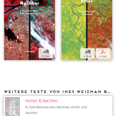
b
b
p
€ 14,00
€ 12,00
€ 15,00
Weitere Texte von Ines Weizman bei DIAPHANES
Vorher & Nachher
In: Eyal Weizman, Ines Weizman,
Vorher und
Nachher