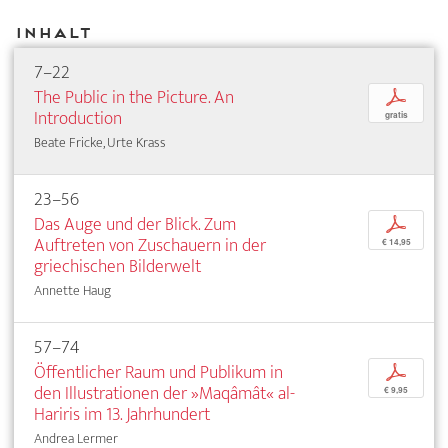
Inhalt
7–22
The Public in the Picture. An
p
Introduction
gratis
Beate Fricke, Urte Krass
23–56
Das Auge und der Blick. Zum
p
Auftreten von Zuschauern in der
€ 14,95
griechischen Bilderwelt
Annette Haug
57–74
Öffentlicher Raum und Publikum in
p
den Illustrationen der »Maqâmât« al-
€ 9,95
Hariris im 13. Jahrhundert
Andrea Lermer