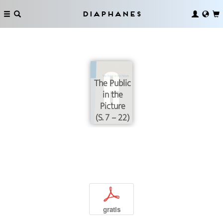
Diaphanes
The Public
in the
Picture
(S. 7 – 22)
p
gratis