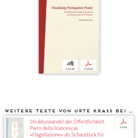
b
p
€ 49,95
€ 49,95
Weitere Texte von Urte Krass bei DIAPHANES
Strukturwandel der Öffentlichkeit.
p
Piero della Francescas
€ 9,95
»Flagellazione« als Schaustück für