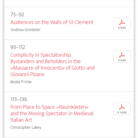
75–92
Audiences on the Walls of St Clement
p
€ 9,95
Andrew Griebeler
93–112
Complicity in Spectatorship.
p
Bystanders and Beholders in the
€ 9,95
»Massacre of Innocents« of Giotto and
Giovanni Pisano
Beate Fricke
113–136
From Place to Space. »Raumkästen«
p
and the Moving Spectator in Medieval
€ 14,95
Italian Art
Christopher Lakey