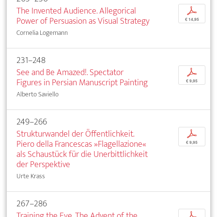
The Invented Audience. Allegorical
p
Power of Persuasion as Visual Strategy
€ 14,95
Cornelia Logemann
231–248
See and Be Amazed!. Spectator
p
Figures in Persian Manuscript Painting
€ 9,95
Alberto Saviello
249–266
Strukturwandel der Öffentlichkeit.
p
Piero della Francescas »Flagellazione«
€ 9,95
als Schaustück für die Unerbittlichkeit
der Perspektive
Urte Krass
267–286
Training the Eye. The Advent of the
p