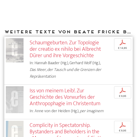
Weitere Texte von Beate Fricke bei DIAPHANES
Schaumgeburten. Zur Topologie
p
der creatio ex nihilo bei Albrecht
€ 14,95
Dürer und ihre Vorgeschichte
In: Hannah Baader (Hg.), Gerhard Wolf (Hg.),
Das Meer, der Tausch und die Grenzen der
Repräsentation
Iss von meinem Leib!. Zur
p
Geschichte des Vorwurfes der
€ 9,95
Anthropophagie im Christentum
In: Anne von der Heiden (Hg.),
per imaginem
Complicity in Spectatorship.
p
Bystanders and Beholders in the
€ 9,95