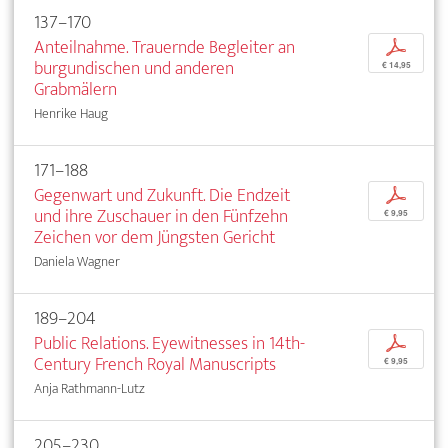
137–170
Anteilnahme. Trauernde Begleiter an
p
burgundischen und anderen
€ 14,95
Grabmälern
Henrike Haug
171–188
Gegenwart und Zukunft. Die Endzeit
p
und ihre Zuschauer in den Fünfzehn
€ 9,95
Zeichen vor dem Jüngsten Gericht
Daniela Wagner
189–204
Public Relations. Eyewitnesses in 14th-
p
Century French Royal Manuscripts
€ 9,95
Anja Rathmann-Lutz
205–230