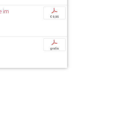
e im
p
€ 9,95
p
gratis