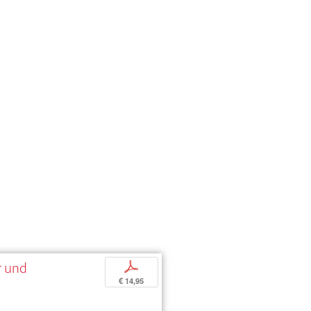
r und
p
€ 14,95