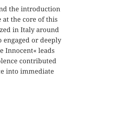
and the introduction
 at the core of this
zed in Italy around
to engaged or deeply
he Innocent« leads
olence contributed
ce into immediate