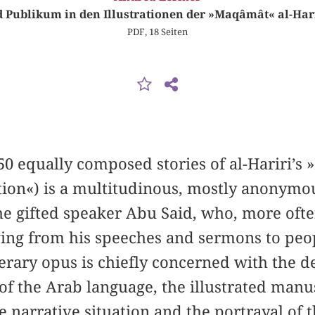
 Publikum in den Illustrationen der »Maqâmât« al-Hari
PDF, 18 Seiten
 50 equally composed stories of al-Hariri’s 
ion«) is a multitudinous, mostly anonymou
he gifted speaker Abu Said, who, more oft
iving from his speeches and sermons to peop
iterary opus is chiefly concerned with the 
f the Arab language, the illustrated manus
e narrative situation and the portrayal of 