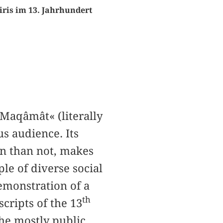
ris im 13. Jahrhundert
»Maqâmât« (literally
s audience. Its
en than not, makes
le of diverse social
demonstration of a
th
cripts of the 13
the mostly public