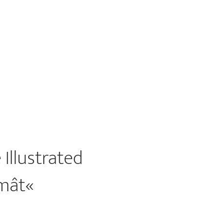
Illustrated
âmât«