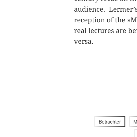
audience. Lermer’s
reception of the »
real lectures are b
versa.
Betrachter
M