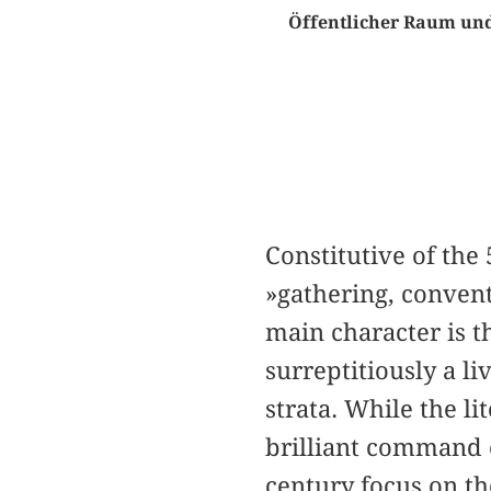
Öffentlicher Raum und
Constitutive of the
»gathering, convent
main character is t
surreptitiously a l
strata. While the l
brilliant command o
century focus on th