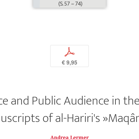
(S. 57 – 74)
p
€ 9,95
ce and Public Audience in the 
scripts of al-Hariri's »Maq
Andrea Lermer