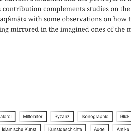
 contribution complements studies on th
Maqâmât« with some observations on how th
eing mirrored in the imagined ones of the 
alerei
Mittelalter
Byzanz
Ikonographie
Blick
Islamische Kunst
Kunstgeschichte
Auge
Antike