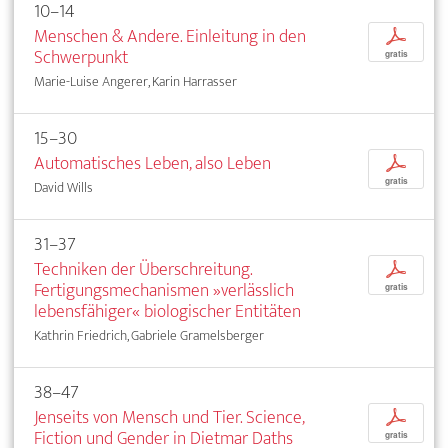
10–14
Menschen & Andere. Einleitung in den
p
Schwerpunkt
gratis
Marie-Luise Angerer, Karin Harrasser
15–30
Automatisches Leben, also Leben
p
gratis
David Wills
31–37
Techniken der Überschreitung.
p
Fertigungsmechanismen »verlässlich
gratis
lebensfähiger« biologischer Entitäten
Kathrin Friedrich, Gabriele Gramelsberger
38–47
Jenseits von Mensch und Tier. Science,
p
Fiction und Gender in Dietmar Daths
gratis