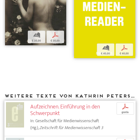
b
p
€ 35,00
€ 35,00
b
p
€ 40,00
€ 40,00
Weitere Texte von Kathrin Peters bei DIAPHANES
Aufzeichnen. Einführung in den
p
Schwerpunkt
gratis
In: Gesellschaft für Medienwissenschaft
(Hg.),
Zeitschrift für Medienwissenschaft 3