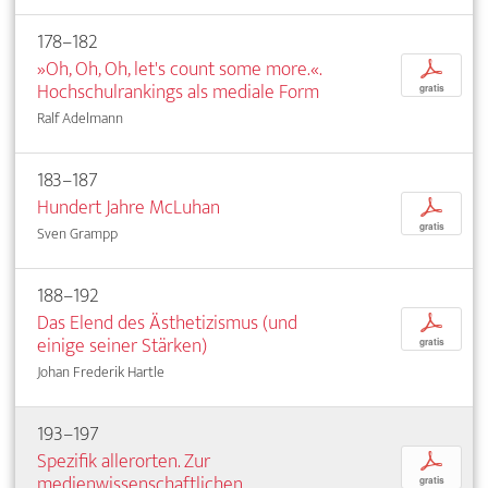
178–182
»Oh, Oh, Oh, let's count some more.«.
p
Hochschulrankings als mediale Form
gratis
Ralf Adelmann
183–187
Hundert Jahre McLuhan
p
gratis
Sven Grampp
188–192
Das Elend des Ästhetizismus (und
p
einige seiner Stärken)
gratis
Johan Frederik Hartle
193–197
Spezifik allerorten. Zur
p
medienwissenschaftlichen
gratis