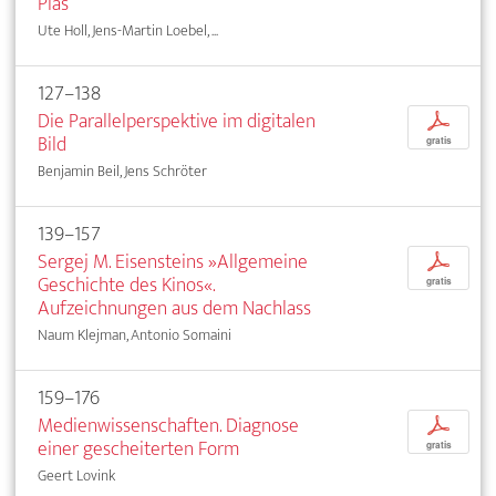
Pias
Ute Holl, Jens-Martin Loebel, ...
127–138
Die Parallelperspektive im digitalen
p
Bild
gratis
Benjamin Beil, Jens Schröter
139–157
Sergej M. Eisensteins »Allgemeine
p
Geschichte des Kinos«.
gratis
Aufzeichnungen aus dem Nachlass
Naum Klejman, Antonio Somaini
159–176
Medienwissenschaften. Diagnose
p
einer gescheiterten Form
gratis
Geert Lovink