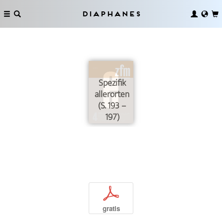
Diaphanes
Spezifik
allerorten
(S. 193 –
197)
p
gratis