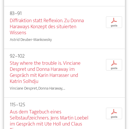
83–91
Diffraktion statt Reflexion. Zu Donna
p
Haraways Konzept des situierten
gratis
Wissens
Astrid Deuber-Mankowsky
92–102
Stay where the trouble is. Vinciane
p
Despret und Donna Haraway im
gratis
Gespräch mit Karin Harrasser und
Katrin Solhdju
Vinciane Despret, Donna Haraway, ...
115–125
Aus dem Tagebuch eines
p
Selbstaufzeichners. Jens Martin Loebel
gratis
im Gespräch mit Ute Holl und Claus