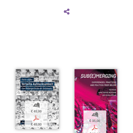
b
€ 45,00
b
p
€ 35,00
€ 45,00
p