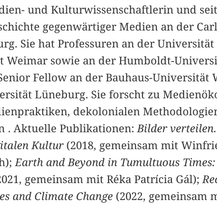
edien- und Kulturwissenschaftlerin und sei
schichte gegenwärtiger Medien an der Carl
rg. Sie hat Professuren an der Universität
t Weimar sowie an der Humboldt-Universit
Senior Fellow an der Bauhaus-Universität
rsität Lüneburg. Sie forscht zu Medienök
ienpraktiken, dekolonialen Methodologie
 . Aktuelle Publikationen:
Bilder verteilen
italen Kultur
(2018, gemeinsam mit Winfri
h);
Earth and Beyond in Tumultuous Times: A
021, gemeinsam mit Réka Patrícia Gál);
Re
res and Climate Change
(2022, gemeinsam mi