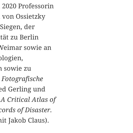
t 2020 Professorin
 von Ossietzky
 Siegen, der
ät zu Berlin
 Weimar sowie an
ologien,
n sowie zu
. Fotografische
ed Gerling und
 Critical Atlas of
cords of Disaster.
t Jakob Claus).