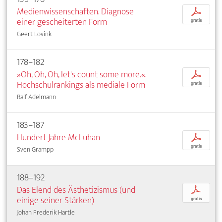
Medienwissenschaften. Diagnose
p
einer gescheiterten Form
gratis
Geert Lovink
178–182
»Oh, Oh, Oh, let's count some more.«.
p
Hochschulrankings als mediale Form
gratis
Ralf Adelmann
183–187
Hundert Jahre McLuhan
p
gratis
Sven Grampp
188–192
Das Elend des Ästhetizismus (und
p
einige seiner Stärken)
gratis
Johan Frederik Hartle