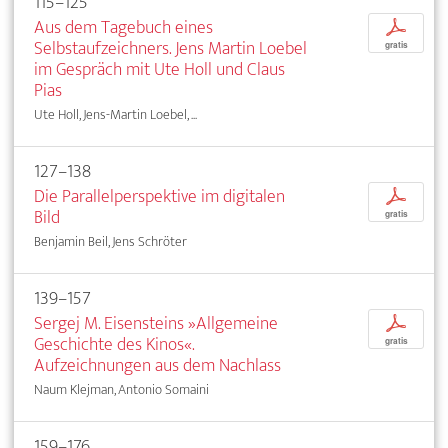
115–125
Aus dem Tagebuch eines
p
Selbstaufzeichners. Jens Martin Loebel
gratis
im Gespräch mit Ute Holl und Claus
Pias
Ute Holl, Jens-Martin Loebel, ...
127–138
Die Parallelperspektive im digitalen
p
Bild
gratis
Benjamin Beil, Jens Schröter
139–157
Sergej M. Eisensteins »Allgemeine
p
Geschichte des Kinos«.
gratis
Aufzeichnungen aus dem Nachlass
Naum Klejman, Antonio Somaini
159–176