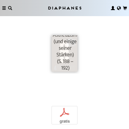
Diaphanes
Das Elend
des
Ästhetizismus
(und einige
seiner
Stärken)
(S. 188 –
192)
p
gratis