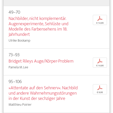
49–70
Nachbilder, nicht komplementär.
p
Augenexperimente, Sehlüste und
€ 14,95
Modelle des Farbensehens im 18.
Jahrhundert
Ulrike Boskamp
73–93
Bridget Rileys Auge/Körper-Problem
p
€ 14,95
Pamela M. Lee
95–106
»Attentate auf den Sehnerv«. Nachbild
p
und andere Wahrnehmungsstörungen
€ 9,95
in der Kunst der sechziger Jahre
Matthieu Poirier