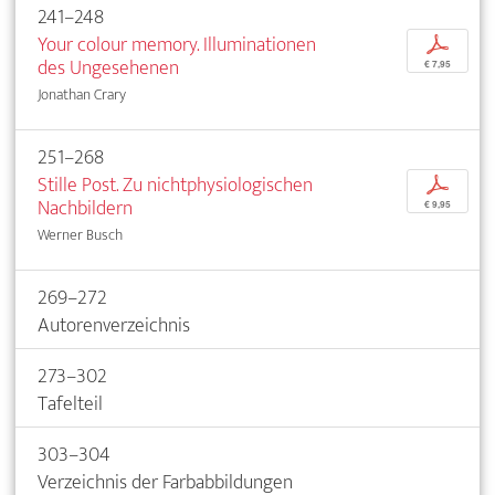
241–248
Your colour memory. Illuminationen
p
des Ungesehenen
€ 7,95
Jonathan Crary
251–268
Stille Post. Zu nichtphysiologischen
p
Nachbildern
€ 9,95
Werner Busch
269–272
Autorenverzeichnis
273–302
Tafelteil
303–304
Verzeichnis der Farbabbildungen