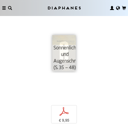
Diaphanes
Sonnenlicht
und
Augenschmerzen
(S. 35 – 48)
p
€ 9,95