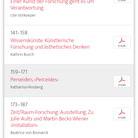
Einer Kunst der Forschung geht es um
€ 9,95
Verantwortung
Ute Vorkoeper
141–158
Wissenskünste. Künstlerische
p
Forschung und ästhetisches Denken
€ 9,95
Kathrin Busch
159–171
Perseiden, ›Perceides‹
p
€ 9,95
Katharina Hinsberg
173–187
Zeit/Raum-Forschung: Ausstellung. Zu
p
Julie Aults und Martin Becks Wiener
€ 9,95
›Installation‹
Beatrice von Bismarck