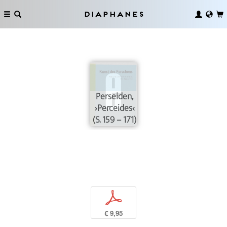
Diaphanes
Perseiden,
›Perceides‹
(S. 159 – 171)
p
€ 9,95