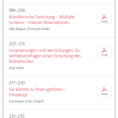
189–206
Künstlerische Forschung – Multiple
p
Screens – Inverse Observatorien
€ 9,95
Elke Bippus, Christoph Keller
207–215
Inszenierungen und Verrückungen. Zu
p
Verfahrensfragen einer Forschung des
€ 7,95
Ästhetischen
Jörg Huber
217–230
Sie könnte zu Ihnen gehören –
p
Filmskript
€ 9,95
Eva Meyer, Eran Schaerf
231–235