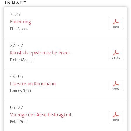
Inhalt
7–23
Einleitung
p
gratis
Elke Bippus
27–47
Kunst als epistemische Praxis
p
€ 14,95
Dieter Mersch
49–63
Livestream Knurrhahn
p
€ 9,95
Hannes Rickli
65–77
Vorzüge der Absichtslosigkeit
p
gratis
Peter Piller