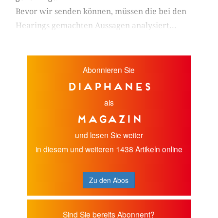
Bevor wir senden können, müssen die bei den
Hearings gemachten Aussagen analysiert...
Abonnieren Sie
diaphanes
als
Magazin
und lesen Sie weiter
in diesem und weiteren 1438 Artikeln online
Zu den Abos
Sind Sie bereits Abonnent?