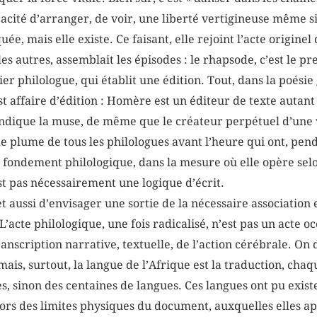
cité d’arranger, de voir, une liberté vertigineuse même si 
e, mais elle existe. Ce faisant, elle rejoint l’acte originel
les autres, assemblait les épisodes : le rhapsode, c’est le p
mier philologue, qui établit une édition. Tout, dans la poé
st affaire d’édition : Homère est un éditeur de texte autant 
i indique la muse, de même que le créateur perpétuel d’un
 plume de tous les philologues avant l’heure qui ont, pend
on fondement philologique, dans la mesure où elle opère sel
 pas nécessairement une logique d’écrit.
t aussi d’envisager une sortie de la nécessaire association e
L’acte philologique, une fois radicalisé, n’est pas un acte oc
transcription narrative, textuelle, de l’action cérébrale. On 
 mais, surtout, la langue de l’Afrique est la traduction, ch
, sinon des centaines de langues. Ces langues ont pu existe
hors des limites physiques du document, auxquelles elles 