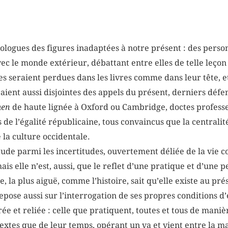
ologues des figures inadaptées à notre présent : des personn
vec le monde extérieur, débattant entre elles de telle leço
 seraient perdues dans les livres comme dans leur tête, e
raient aussi disjointes des appels du présent, derniers défe
men
de haute lignée à Oxford ou Cambridge, doctes profess
e l’égalité républicaine, tous convaincus que la centralité
e la culture occidentale.
itude parmi les incertitudes, ouvertement déliée de la vie 
mais elle n’est, aussi, que le reflet d’une pratique et d’une 
e, la plus aiguë, comme l’histoire, sait qu’elle existe au pré
ose aussi sur l’interrogation de ses propres conditions d’
trée et reliée : celle que pratiquent, toutes et tous de man
textes que de leur temps, opérant un va et vient entre la ma