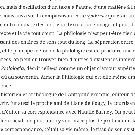
n, mais d’oscillation d’un texte à l’autre, d’une matière à l
, mais aussi sur la comparaison, cette
synkrisis
qui était a
e entre deux textes, entre un texte et une image, et peut d
texte et la vie tout court. La philologie n’est peut-être ri
ssant des chaînes de sens tout du long. La séparation entre v
n, et le principe même de la philologie est de produire une 
rées, on peut en trouver bien d’autres d’existences intégr
 Philologia
, décrit celle-ci comme un objet d’amour supéri
û au souverain. Aimer la Philologie qui est-elle même amo
tence.
istorien et archéologue de l’Antiquité grecque, éditeur de 
ir, fut aussi le proche ami de Liane de Pougy, la courtisan
oin d’éditer sa correspondance avec Natalie Barney. On peut
en social ; on peut aussi y voir, avec plus de profondeur, la
te correspondance, c’était sa vie même, le tissu de son exist