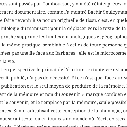
xtes sont passés par Tombouctou, y ont été réinterprétés, ma
ivement documentaire, comme l’a montré Bachir Souleymane
 faire revenir à sa notion originelle de tissu, c’est, en que
a philologie du manuscrit pour la déplacer vers le texte de la
approche supprime les limites chronologiques et géographiqu
t, la même pratique, semblable à celles de toute personne qu
n’est pas une île face aux Barbares : elle est le microcosme
 la vie.
en perspective le primat de l’écriture : si toute vie est u
écrit, publié, n’a pas de nécessité. Si ce n’est que, face aux
 publication est le seul moyen de produire de la mémoire. 
n art de la mémoire et non du souvenir », marque combien elle
uit le souvenir, et le remplace par la mémoire, seule possib
tences. Si on radicalisait cette conception de la philologie,
ut serait texte, ou en tout cas un monde où l’écrit existera