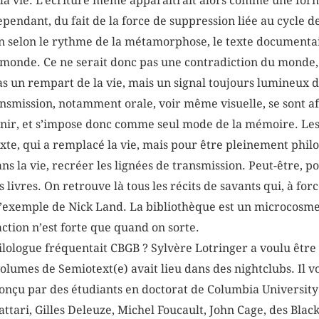
 la vie. L’écriture même apparaîtrait alors comme une form
ependant, du fait de la force de suppression liée au cycle de
on selon le rythme de la métamorphose, le texte documenta
monde. Ce ne serait donc pas une contradiction du monde,
pas un rempart de la vie, mais un signal toujours lumineux 
nsmission, notamment orale, voir même visuelle, se sont aff
nir, et s’impose donc comme seul mode de la mémoire. Les
exte, qui a remplacé la vie, mais pour être pleinement philo
ns la vie, recréer les lignées de transmission. Peut-être, po
livres. On retrouve là tous les récits de savants qui, à force
 : l’exemple de Nick Land. La bibliothèque est un microcosm
ction n’est forte que quand on sorte.
hilologue fréquentait CBGB ? Sylvère Lotringer a voulu être
umes de Semiotext(e) avait lieu dans des nightclubs. Il vo
onçu par des étudiants en doctorat de Columbia Universit
uattari, Gilles Deleuze, Michel Foucault, John Cage, des Bl