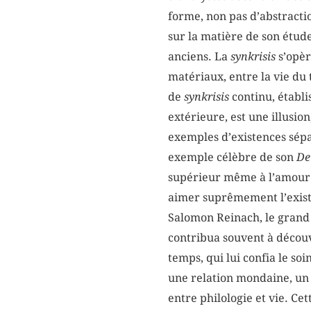
forme, non pas d’abstractio
sur la matière de son étude
anciens. La
synkrisis
s’opèr
matériaux, entre la vie du 
de
synkrisis
continu, établi
extérieure, est une illusio
exemples d’existences sépa
exemple célèbre de son
De
supérieur même à l’amour d
aimer suprêmement l’exis
Salomon Reinach, le grand h
contribua souvent à découvr
temps, qui lui confia le s
une relation mondaine, un li
entre philologie et vie. Cet