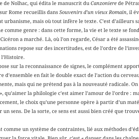
re de Nolhac, qui édita le manuscrit du
Canzoniere
de Pétrar
 sur Rome recueillis dans
Souvenirs d’un vieux Romain
, il 
nt urbanisme, mais où tout infère le texte. C’est d’ailleurs 
comme genre : dans cette forme, la vie et le texte se fond
, Cicéron a marché. Là, où l’on regarde, César a été assassi
tions repose sur des incertitudes, est de l’ordre de l’invent
 l’Histoire.
epose sur la reconnaissance de signes, le complément apporté
e d’ensemble en fait le double exact de l’action du cerveau, 
ente, mais qui ne prétend pas à la nouveauté radicale. On 
», qu’aimer la philologie c’est aimer l’amour de l’ordre : ma
cement, le choix qu’une personne opère à partir d’un matér
r un sens. De la sorte, ce sens est aussi bien créé que trouv
nt comme un système de contraintes, lié aux méthodes d’édi
uer la force vitale. Bien sûr, c’est « danser dans les chaînes