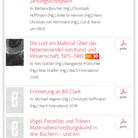
Zeitungsschnipseln
In: Barbara Büscher (Hg.), Christoph
Hoffmann (Hg.), Anke te Heesen (Hg.), Hans-
Christian von Herrmann (Hg.),
Cut & Paste
um 1900
Die Lust am Material. Über das
p
Nebeneinander von Kunst und
gratis
Wissenschaft, 1975–1989
ABO
In: Nils Güttler (Hg.), Margarete Pratschke
(Hg.), Max Stadler (Hg.),
Nach Feierabend
2016
Erinnerung an Bill Clark
p
gratis
In: Michael Hagner (Hg.), Christoph Hoffmann
(Hg.),
Nach Feierabend 2018
Vögel, Porzellan und Tränen.
p
Materialbeschreibungskunst in
gratis
drei Büchern – und ein