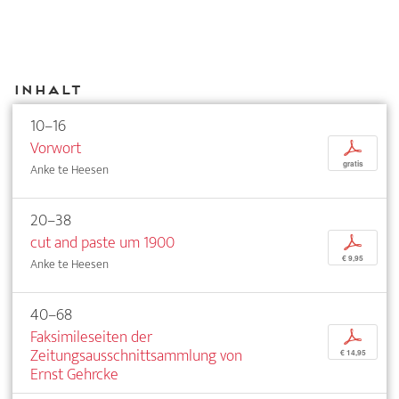
Inhalt
10–16
Vorwort
p
gratis
Anke te Heesen
20–38
cut and paste um 1900
p
€ 9,95
Anke te Heesen
40–68
Faksimileseiten der
p
Zeitungsausschnittsammlung von
€ 14,95
Ernst Gehrcke