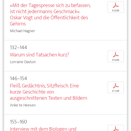
»Mit der Tagespresse sich zu befassen,
p
ist nicht jedermanns Geschmack«.
€ 9,95
Oskar Vogt und die Öffentlichkeit des
Gehirns
Michael Hagner
132–144
Warum sind Tatsachen kurz?
p
€ 9,95
Lorraine Daston
146–154
Fleiß, Gedächtnis, Sitzfleisch. Eine
p
kurze Geschichte von
€ 7,95
ausgeschnittenen Texten und Bildern
Anke te Heesen
155–160
Interview mit dem Biologen und
p