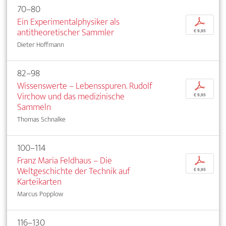
70–80
Ein Experimentalphysiker als
p
antitheoretischer Sammler
€ 9,95
Dieter Hoffmann
82–98
Wissenswerte – Lebensspuren. Rudolf
p
Virchow und das medizinische
€ 9,95
Sammeln
Thomas Schnalke
100–114
Franz Maria Feldhaus – Die
p
Weltgeschichte der Technik auf
€ 9,95
Karteikarten
Marcus Popplow
116–130