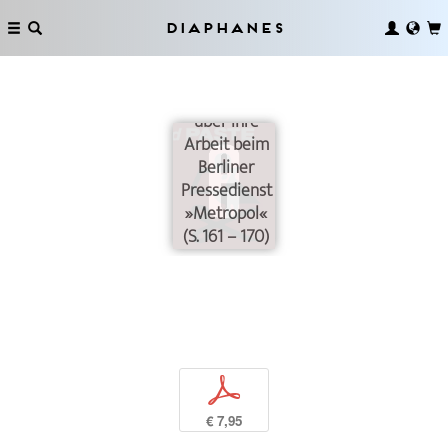
Diaphanes
Interview mit
Lucia
Hertweck
über ihre
Arbeit beim
Berliner
Pressedienst
»Metropol«
(S. 161 – 170)
p
€ 7,95