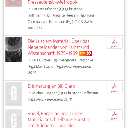
Pressedienst »Metropol«
In: Barbara Büscher (Hg.), Christoph
Hoffmann (Hg.), Anke te Heesen (Hg.), Hans-
Christian von Herrmann (Hg.),
Cut & Paste
um 1900
Die Lust am Material. Über das
p
Nebeneinander von Kunst und
gratis
Wissenschaft, 1975–1989
ABO
In: Nils Güttler (Hg.), Margarete Pratschke
(Hg.), Max Stadler (Hg.),
Nach Feierabend
2016
Erinnerung an Bill Clark
p
gratis
In: Michael Hagner (Hg.), Christoph Hoffmann
(Hg.),
Nach Feierabend 2018
Vögel, Porzellan und Tränen.
p
Materialbeschreibungskunst in
gratis
drei Büchern – und ein