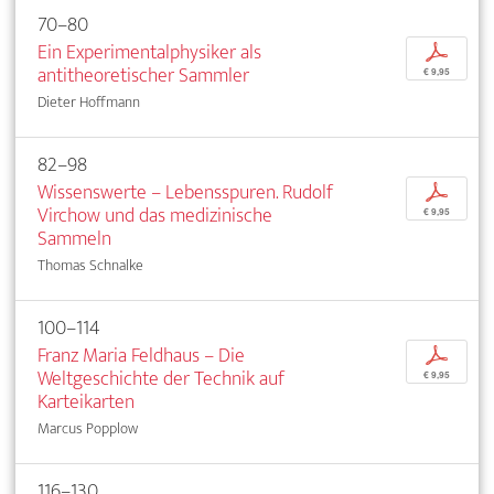
70–80
Ein Experimentalphysiker als
p
antitheoretischer Sammler
€ 9,95
Dieter Hoffmann
82–98
Wissenswerte – Lebensspuren. Rudolf
p
Virchow und das medizinische
€ 9,95
Sammeln
Thomas Schnalke
100–114
Franz Maria Feldhaus – Die
p
Weltgeschichte der Technik auf
€ 9,95
Karteikarten
Marcus Popplow
116–130