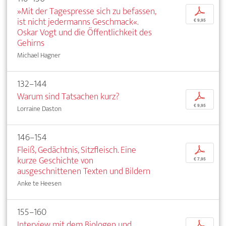
»Mit der Tagespresse sich zu befassen,
p
ist nicht jedermanns Geschmack«.
€ 9,95
Oskar Vogt und die Öffentlichkeit des
Gehirns
Michael Hagner
132–144
Warum sind Tatsachen kurz?
p
€ 9,95
Lorraine Daston
146–154
Fleiß, Gedächtnis, Sitzfleisch. Eine
p
kurze Geschichte von
€ 7,95
ausgeschnittenen Texten und Bildern
Anke te Heesen
155–160
Interview mit dem Biologen und
p