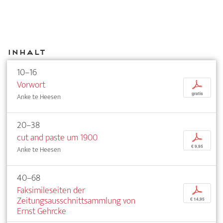
Inhalt
10–16
Vorwort
p
gratis
Anke te Heesen
20–38
cut and paste um 1900
p
€ 9,95
Anke te Heesen
40–68
Faksimileseiten der
p
Zeitungsausschnittsammlung von
€ 14,95
Ernst Gehrcke