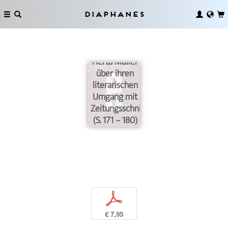
Diaphanes
Interview mit
der
Schriftstellerin
Herta Müller
über ihren
literarischen
Umgang mit
Zeitungsschnipseln
(S. 171 – 180)
p
€ 7,95