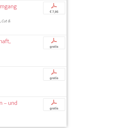
n Umgang
p
€ 7,95
,
Cut &
haft,
p
gratis
p
gratis
rn – und
p
gratis