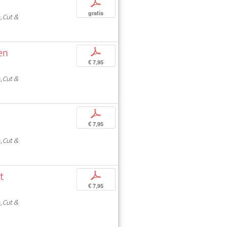
p
gratis
,
Cut &
en
p
€ 7,95
,
Cut &
p
€ 7,95
,
Cut &
st
p
€ 7,95
,
Cut &