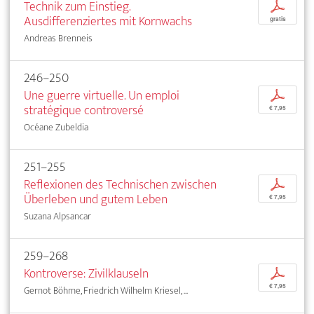
Technik zum Einstieg.
p
Ausdifferenziertes mit Kornwachs
gratis
Andreas Brenneis
246–250
Une guerre virtuelle. Un emploi
p
stratégique controversé
€ 7,95
Océane Zubeldia
251–255
Reflexionen des Technischen zwischen
p
Überleben und gutem Leben
€ 7,95
Suzana Alpsancar
259–268
Kontroverse: Zivilklauseln
p
€ 7,95
Gernot Böhme, Friedrich Wilhelm Kriesel, ...