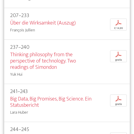
207–233
Über die Wirksamkeit (Auszug)
p
€ 14,95
François Jullien
237–240
Thinking philosophy from the
p
perspective of technology. Two
gratis
readings of Simondon
Yuk Hui
241–243
Big Data, Big Promises, Big Science. Ein
p
Statusbericht
gratis
Lara Huber
244–245