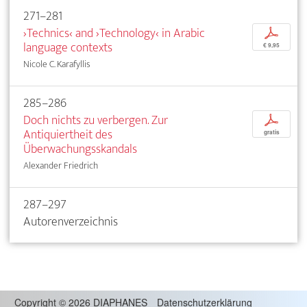
271–281
›Technics‹ and ›Technology‹ in Arabic
p
language contexts
€ 9,95
Nicole C. Karafyllis
285–286
Doch nichts zu verbergen. Zur
p
Antiquiertheit des
gratis
Überwachungsskandals
Alexander Friedrich
287–297
Autorenverzeichnis
Copyright
©
2026 DIAPHANES
Datenschutzerklärung