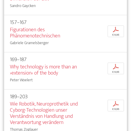
Sandro Gaycken
157–167
Figurationen des
p
Phänomenotechnischen
€ 9,95
Gabriele Gramelsberger
169–187
Why technology is more than an
p
›extension‹ of the body
€ 9,95
Peter Woelert
189–203
Wie Robotik, Neuroprothetik und
p
Cyborg-Technologien unser
€ 9,95
Verständnis von Handlung und
Verantwortung verändern
Thomas Zoglauer