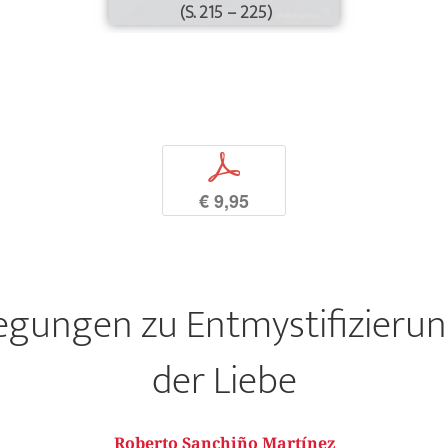
(S. 215 – 225)
p
€ 9,95
legungen zu Entmystifizieru
der Liebe
Roberto Sanchiño Martínez