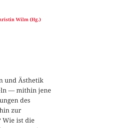
ristin Wilm (Hg.)
n und Ästhetik
ln — mithin jene
dungen des
hin zur
 Wie ist die