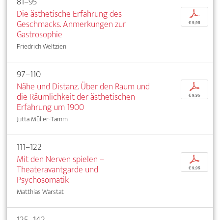
81–95
Die ästhetische Erfahrung des
p
Geschmacks. Anmerkungen zur
€ 9,95
Gastrosophie
Friedrich Weltzien
97–110
Nähe und Distanz. Über den Raum und
p
die Räumlichkeit der ästhetischen
€ 9,95
Erfahrung um 1900
Jutta Müller-Tamm
111–122
Mit den Nerven spielen –
p
Theateravantgarde und
€ 9,95
Psychosomatik
Matthias Warstat
125–142