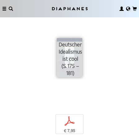
Diaphanes
Deutscher
Idealismus
ist cool
(S. 175 –
181)
p
€ 7,95