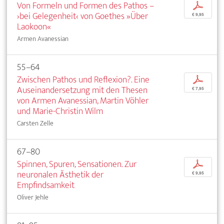
Von Formeln und Formen des Pathos –
p
›bei Gelegenheit‹ von Goethes »Über
€ 9,95
Laokoon«
Armen Avanessian
55–64
Zwischen Pathos und Reflexion?. Eine
p
Auseinandersetzung mit den Thesen
€ 7,95
von Armen Avanessian, Martin Vöhler
und Marie-Christin Wilm
Carsten Zelle
67–80
Spinnen, Spuren, Sensationen. Zur
p
neuronalen Ästhetik der
€ 9,95
Empfindsamkeit
Oliver Jehle