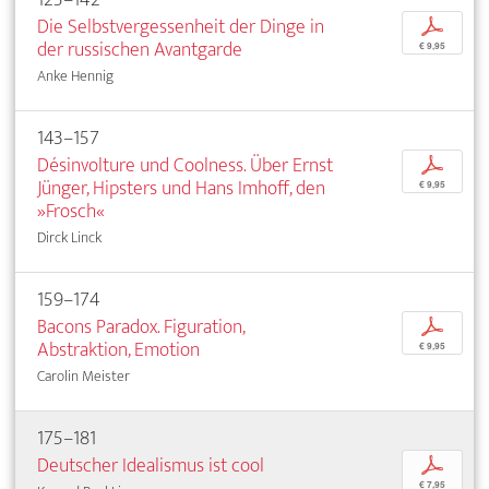
Die Selbstvergessenheit der Dinge in
p
der russischen Avantgarde
€ 9,95
Anke Hennig
143–157
Désinvolture und Coolness. Über Ernst
p
Jünger, Hipsters und Hans Imhoff, den
€ 9,95
»Frosch«
Dirck Linck
159–174
Bacons Paradox. Figuration,
p
Abstraktion, Emotion
€ 9,95
Carolin Meister
175–181
Deutscher Idealismus ist cool
p
€ 7,95