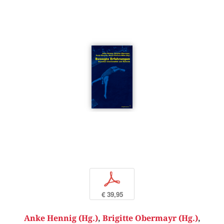
p
€ 39,95
Anke Hennig (Hg.)
,
Brigitte Obermayr (Hg.)
,