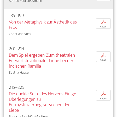
Konrad Paul Liessmann
185–199
Von der Metaphysik zur Ästhetik des
p
Eros
€ 9,95
Christiane Voss
201–214
Dem Spiel ergeben. Zum theatralen
p
Entwurf devotionaler Liebe bei der
€ 9,95
indischen Ramlila
Beatrix Hauser
215–225
Die dunkle Seite des Herzens. Einige
p
Überlegungen zu
€ 9,95
Entmystifizierungsversuchen der
Liebe
Roberto Sanchiño Martínez