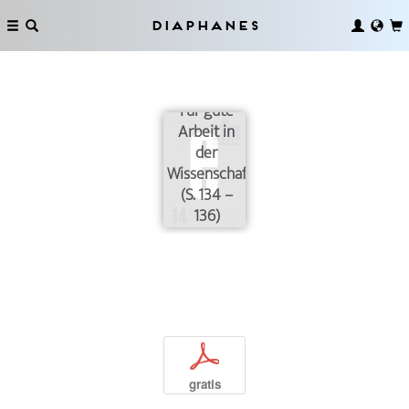
Diaphanes
Debatte:
Für gute
Arbeit in
der
Wissenschaft
(S. 134 –
136)
p
gratis