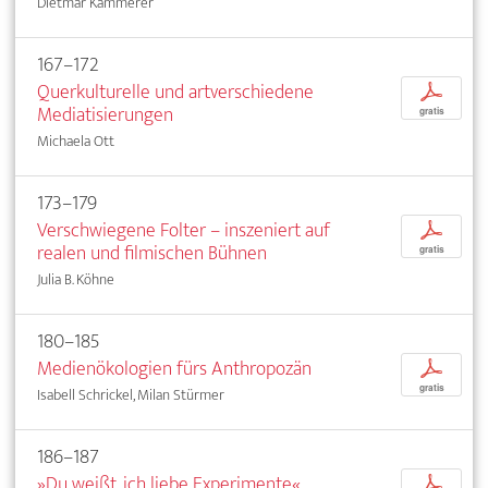
Dietmar Kammerer
167–172
Querkulturelle und artverschiedene
p
Mediatisierungen
gratis
Michaela Ott
173–179
Verschwiegene Folter – inszeniert auf
p
realen und filmischen Bühnen
gratis
Julia B. Köhne
180–185
Medienökologien fürs Anthropozän
p
gratis
Isabell Schrickel, Milan Stürmer
186–187
»Du weißt, ich liebe Experimente«.
p