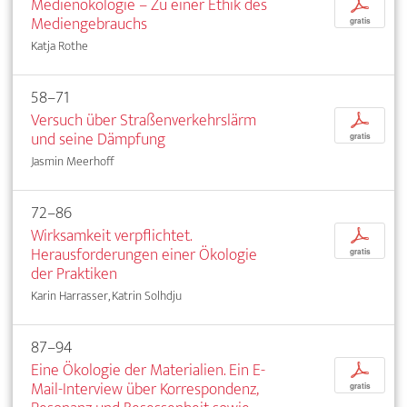
Medienökologie – Zu einer Ethik des
p
Mediengebrauchs
gratis
Katja Rothe
58–71
Versuch über Straßenverkehrslärm
p
und seine Dämpfung
gratis
Jasmin Meerhoff
72–86
Wirksamkeit verpflichtet.
p
Herausforderungen einer Ökologie
gratis
der Praktiken
Karin Harrasser, Katrin Solhdju
87–94
Eine Ökologie der Materialien. Ein E-
p
Mail-Interview über Korrespondenz,
gratis