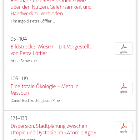
Resonanz und Besessenheit sowie
über den Nutzen, Gelehrsamkeit und
Handwerk zu verbinden
Tim Ingold, Petra Löffler, ...
95–104
Bildstrecke: Wiese I – LIII. Vorgestellt
p
von Petra Löffler
gratis
Anne Schwalbe
105–119
Eine totale Ökologie – Meth in
p
Missouri
gratis
Daniel Eschkötter, Jason Pine
121–133
Dispersion. Stadtplanung zwischen
p
Utopie und Dystopie im »Atomic Age«
gratis