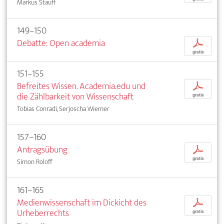
Markus Stauff
149–150
Debatte: Open academia
p
gratis
151–155
Befreites Wissen. Academia.edu und
p
die Zählbarkeit von Wissenschaft
gratis
Tobias Conradi, Serjoscha Wiemer
157–160
Antragsübung
p
gratis
Simon Roloff
161–165
Medienwissenschaft im Dickicht des
p
Urheberrechts
gratis