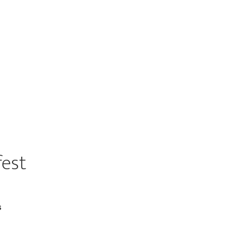
est
s