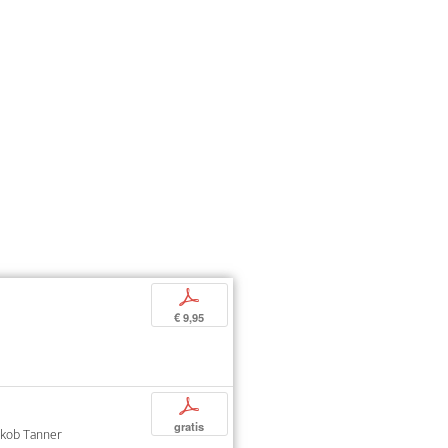
p
€ 9,95
p
gratis
Jakob Tanner