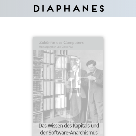
Diaphanes
Das Wissen des Kapitals und
der Software-Anarchismus