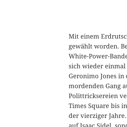
Mit einem Erdrutsc
gewählt worden. Bev
White-Power-Bande 
sich wieder einma
Geronimo Jones in
mordenden Gang auf
Polittricksereien v
Times Square bis in
der vierziger Jahre
auf Isaac Sidel, son