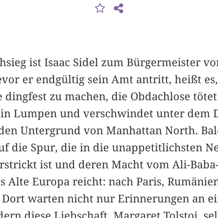
hsieg ist Isaac Sidel zum Bürgermeister v
or er endgültig sein Amt antritt, heißt es
dingfest zu machen, die Obdachlose tötet.
l in Lumpen und verschwindet unter dem
 den Untergrund von Manhattan North. Bal
 die Spur, die in die unappetitlichsten N
erstrickt ist und deren Macht vom Ali-Bab
s Alte Europa reicht: nach Paris, Rumänie
. Dort warten nicht nur Erinnerungen an ei
dern diese Liebschaft, Margaret Tolstoi, sel