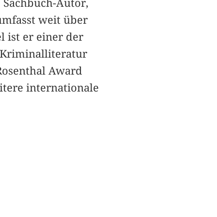
, Sachbuch-Autor,
umfasst weit über
 ist er einer der
Kriminalliteratur
 Rosenthal Award
tere internationale