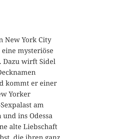
on New York City
, eine mysteriöse
 Dazu wirft Sidel
 Decknamen
d kommt er einer
ew Yorker
a-Sexpalast am
n und ins Odessa
ne alte Liebschaft
bst, die ihren ganz