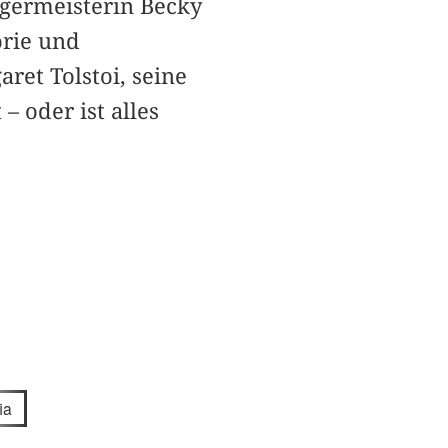
rgermeisterin Becky
orie und
ret Tolstoi, seine
– oder ist alles
ia