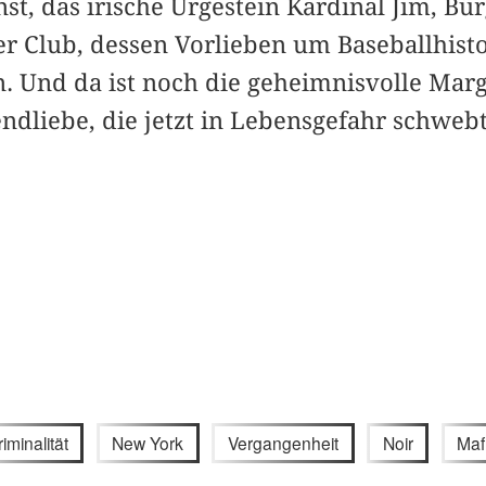
t, das irische Urgestein Kardinal Jim, Bü
er Club, dessen Vorlieben um Baseballhist
n. Und da ist noch die geheimnisvolle Marga
ndliebe, die jetzt in Lebensgefahr schwebt 
riminalität
New York
Vergangenheit
Noir
Maf