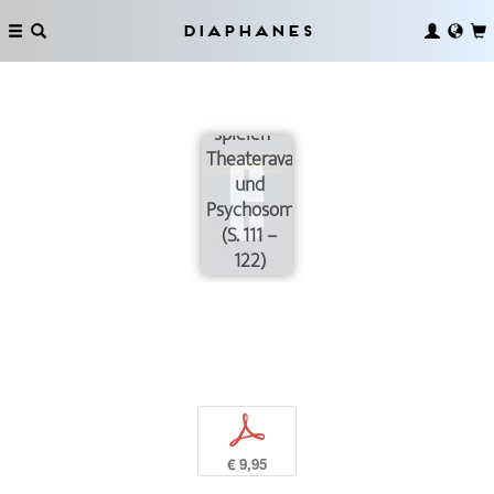
Diaphanes
Mit den
Nerven
spielen –
Theateravantgarde
und
Psychosomatik
(S. 111 –
122)
p
€ 9,95