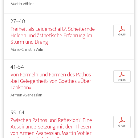
Martin Vöhler
27–40
Freiheit als Leidenschaft?. Scheiternde
p
Helden und ästhetische Erfahrung im
€ 9,95
Sturm und Drang
Marie-Christin Wilm
41–54
Von Formeln und Formen des Pathos –
p
›bei Gelegenheit‹ von Goethes »Über
€ 9,95
Laokoon«
Armen Avanessian
55–64
Zwischen Pathos und Reflexion?. Eine
p
Auseinandersetzung mit den Thesen
€ 7,95
von Armen Avanessian, Martin Vöhler