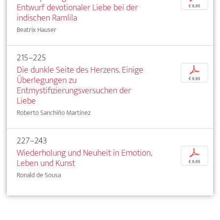
Entwurf devotionaler Liebe bei der
€ 9,95
indischen Ramlila
Beatrix Hauser
215–225
Die dunkle Seite des Herzens. Einige
p
Überlegungen zu
€ 9,95
Entmystifizierungsversuchen der
Liebe
Roberto Sanchiño Martínez
227–243
Wiederholung und Neuheit in Emotion,
p
Leben und Kunst
€ 9,95
Ronald de Sousa