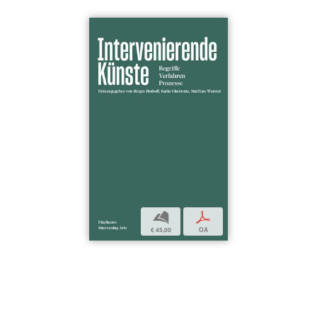
b
p
€ 45,00
OA