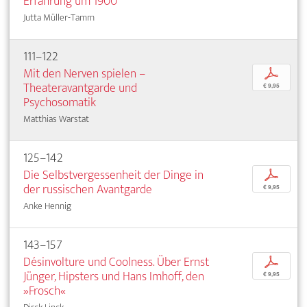
Erfahrung um 1900
Jutta Müller-Tamm
111–122
Mit den Nerven spielen –
p
Theateravantgarde und
€ 9,95
Psychosomatik
Matthias Warstat
125–142
Die Selbstvergessenheit der Dinge in
p
der russischen Avantgarde
€ 9,95
Anke Hennig
143–157
Désinvolture und Coolness. Über Ernst
p
Jünger, Hipsters und Hans Imhoff, den
€ 9,95
»Frosch«