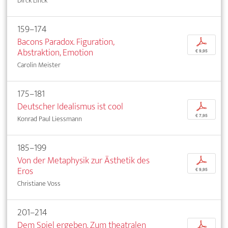
Dirck Linck
159–174
Bacons Paradox. Figuration,
p
Abstraktion, Emotion
€ 9,95
Carolin Meister
175–181
Deutscher Idealismus ist cool
p
€ 7,95
Konrad Paul Liessmann
185–199
Von der Metaphysik zur Ästhetik des
p
Eros
€ 9,95
Christiane Voss
201–214
Dem Spiel ergeben. Zum theatralen
p