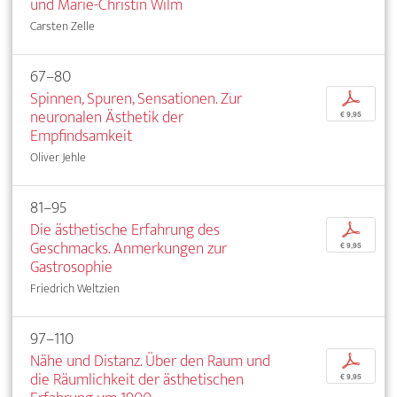
und Marie-Christin Wilm
Carsten Zelle
67–80
Spinnen, Spuren, Sensationen. Zur
p
neuronalen Ästhetik der
€ 9,95
Empfindsamkeit
Oliver Jehle
81–95
Die ästhetische Erfahrung des
p
Geschmacks. Anmerkungen zur
€ 9,95
Gastrosophie
Friedrich Weltzien
97–110
Nähe und Distanz. Über den Raum und
p
die Räumlichkeit der ästhetischen
€ 9,95