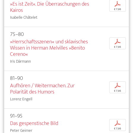
»Es ist Zeit«. Die Überraschungen des
p
Kairos
€ 7,95
Isabelle Châtelet
75–80
»Herrschaftsszenen« und sklavisches
p
Wissen in Herman Melvilles »Benito
€ 7,95
Cereno«
Iris Därmann
81–90
Aufhören / Weitermachen. Zur
p
Polarität des Humors
€ 7,95
Lorenz Engell
91–95
Das gespenstische Bild
p
€ 7,95
Peter Geimer