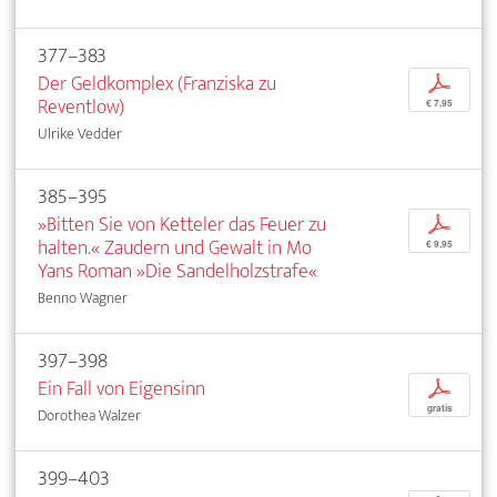
377–383
Der Geldkomplex (Franziska zu
p
Reventlow)
€ 7,95
Ulrike Vedder
385–395
»Bitten Sie von Ketteler das Feuer zu
p
halten.« Zaudern und Gewalt in Mo
€ 9,95
Yans Roman »Die Sandelholzstrafe«
Benno Wagner
397–398
Ein Fall von Eigensinn
p
gratis
Dorothea Walzer
399–403