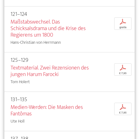
121–124
Maßstabswechsel. Das
p
Schicksalsdrama und die Krise des
gratis
Regierens um 1800
Hans-Christian von Herrmann
125–129
Textmaterial. Zwei Rezensionen des
p
jungen Harum Farocki
€ 7,95
Tom Holert
131–135
Medien-Werden: Die Masken des
p
Fantômas
€ 7,95
Ute Holl
137–138