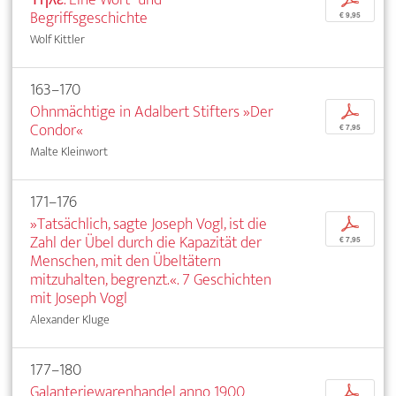
Begriffsgeschichte
€ 9,95
Wolf Kittler
163–170
Ohnmächtige in Adalbert Stifters »Der
p
Condor«
€ 7,95
Malte Kleinwort
171–176
»Tatsächlich, sagte Joseph Vogl, ist die
p
Zahl der Übel durch die Kapazität der
€ 7,95
Menschen, mit den Übeltätern
mitzuhalten, begrenzt.«. 7 Geschichten
mit Joseph Vogl
Alexander Kluge
177–180
Galanteriewarenhandel anno 1900
p