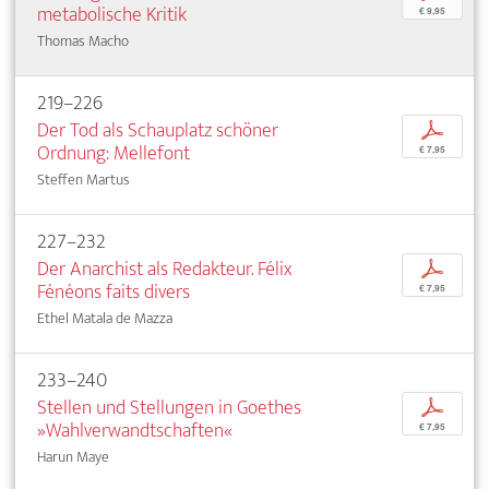
metabolische Kritik
€ 9,95
Thomas Macho
219–226
Der Tod als Schauplatz schöner
p
Ordnung: Mellefont
€ 7,95
Steffen Martus
227–232
Der Anarchist als Redakteur. Félix
p
Fénéons faits divers
€ 7,95
Ethel Matala de Mazza
233–240
Stellen und Stellungen in Goethes
p
»Wahlverwandtschaften«
€ 7,95
Harun Maye