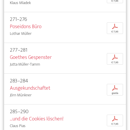
€ 7,95
Klaus Mladek
271–276
Poseidons Büro
p
€ 7,95
Lothar Müller
277–281
Goethes Gespenster
p
€ 7,95
Jutta Müller-Tamm
283–284
Ausgekundschaftet
p
gratis
Jörn Münkner
285–290
...und die Cookies löschen!
p
€ 7,95
Claus Pias