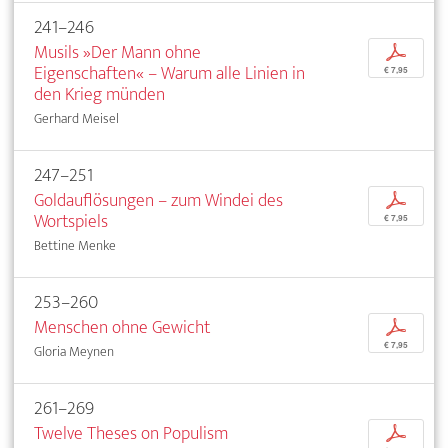
241–246
Musils »Der Mann ohne
p
Eigenschaften« – Warum alle Linien in
€ 7,95
den Krieg münden
Gerhard Meisel
247–251
Goldauflösungen – zum Windei des
p
Wortspiels
€ 7,95
Bettine Menke
253–260
Menschen ohne Gewicht
p
€ 7,95
Gloria Meynen
261–269
Twelve Theses on Populism
p