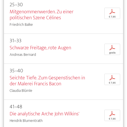
25–30
Mitgenommenwerden. Zu einer
p
politischen Szene Célines
€ 7,95
Friedrich Balke
31–33
Schwarze Freitage, rote Augen
p
gratis
Andreas Bernard
35–40
Seichte Tiefe. Zum Gespenstischen in
p
der Malerei Francis Bacon
€ 7,95
Claudia Blümle
41–48
Die analytische Arche John Wilkins'
p
€ 7,95
Hendrik Blumentrath