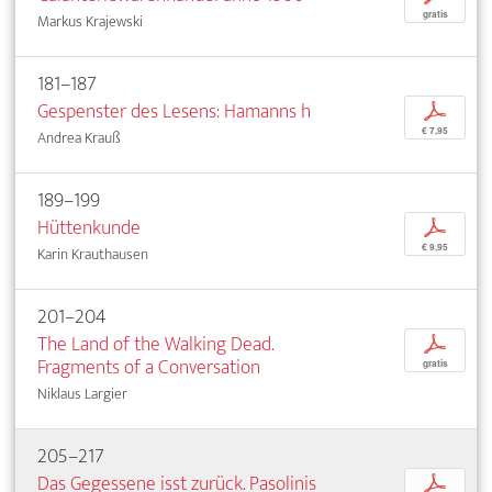
gratis
Markus Krajewski
181–187
Gespenster des Lesens: Hamanns h
p
€ 7,95
Andrea Krauß
189–199
Hüttenkunde
p
€ 9,95
Karin Krauthausen
201–204
The Land of the Walking Dead.
p
Fragments of a Conversation
gratis
Niklaus Largier
205–217
Das Gegessene isst zurück. Pasolinis
p