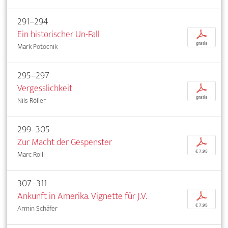
291–294
Ein historischer Un-Fall
p
gratis
Mark Potocnik
295–297
Vergesslichkeit
p
gratis
Nils Röller
299–305
Zur Macht der Gespenster
p
€ 7,95
Marc Rölli
307–311
Ankunft in Amerika. Vignette für J.V.
p
€ 7,95
Armin Schäfer