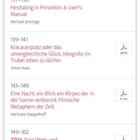
Hesitating in Princeton. A User's
Manual
Michael Jennings
139–141
Kracauerplatz oder das
p
unvergleichliche Glück, inkognito im
gratis
Trubel leben zu dürfen
Anton Kaes
143–148
Eine Nacht, ein Blick, ein Körper, der in
p
der Sonne verbrennt. Filmische
€ 7,95
Metaphern der Zeit
Hermann Kappelhoff
149–162
Τῆλε. Eine Wort- und
p