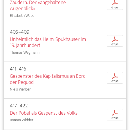
Zaudern: Der »angehaltene
p
Augenblick«
€ 7,95
Elisabeth Weber
405–409
Unheimlich das Heim. Spukhäuser im
p
19. Jahrhundert
€ 7,95
Thomas Wegmann
411–416
Gespenster des Kapitalismus an Bord
p
der Pequod
€ 7,95
Niels Werber
417–422
Der Pöbel als Gespenst des Volks
p
€ 7,95
Roman Widder