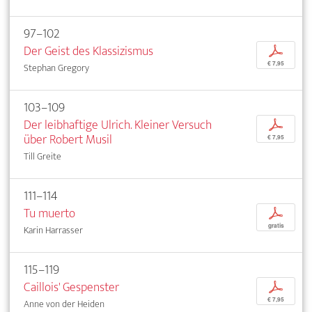
97–102
Der Geist des Klassizismus
p
€ 7,95
Stephan Gregory
103–109
Der leibhaftige Ulrich. Kleiner Versuch
p
über Robert Musil
€ 7,95
Till Greite
111–114
Tu muerto
p
gratis
Karin Harrasser
115–119
Caillois' Gespenster
p
€ 7,95
Anne von der Heiden