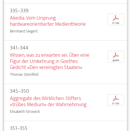
335–339
Akedia. Vom Ursprung
p
hardwareorientierter Medientheorie
€ 7,95
Bernhard Siegert
341–344
Wissen, was zu erwarten sei. Über eine
p
Figur der Umkehrung in Goethes
gratis
Gedicht »Den vereinigten Staaten«
Thomas Steinfeld
345–350
Aggregate des Wirklichen. Stifters
p
»trübes Medium« der Wahrnehmung
€ 7,95
Elisabeth Strowick
351–355