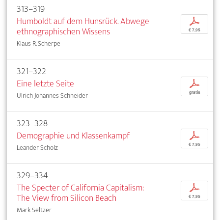
313–319
Humboldt auf dem Hunsrück. Abwege
p
ethnographischen Wissens
€ 7,95
Klaus R. Scherpe
321–322
Eine letzte Seite
p
gratis
Ulrich Johannes Schneider
323–328
Demographie und Klassenkampf
p
€ 7,95
Leander Scholz
329–334
The Specter of California Capitalism:
p
The View from Silicon Beach
€ 7,95
Mark Seltzer