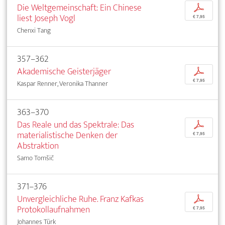
Die Weltgemeinschaft: Ein Chinese
p
liest Joseph Vogl
€ 7,95
Chenxi Tang
357–362
Akademische Geisterjäger
p
€ 7,95
Kaspar Renner, Veronika Thanner
363–370
Das Reale und das Spektrale: Das
p
materialistische Denken der
€ 7,95
Abstraktion
Samo Tomšič
371–376
Unvergleichliche Ruhe. Franz Kafkas
p
Protokollaufnahmen
€ 7,95
Johannes Türk