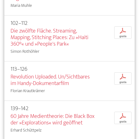
Maria Muhle
102–112
Die zwölfte Fläche. Streaming,
p
Mapping, Stitching Places: Zu »Haiti
gratis
360°« und »People's Park«
Simon Rothöhler
113–126
Revolution Uploaded. Un/Sichtbares
p
im Handy-Dokumentarfilm
gratis
Florian Krautkrämer
139–142
60 Jahre Medientheorie: Die Black Box
p
der »Explorations« wird geöffnet
gratis
Erhard Schüttpelz