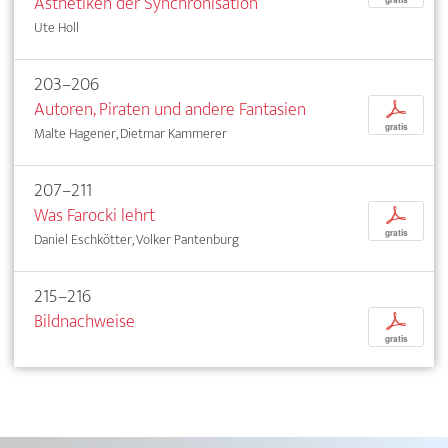
Ästhetiken der Synchronisation
Ute Holl
203–206
Autoren, Piraten und andere Fantasien
p
gratis
Malte Hagener, Dietmar Kammerer
207–211
Was Farocki lehrt
p
gratis
Daniel Eschkötter, Volker Pantenburg
215–216
Bildnachweise
p
gratis