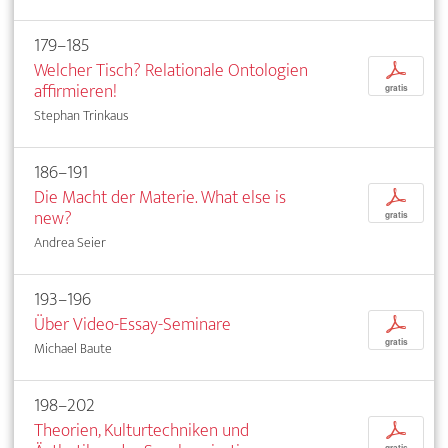
179–185
Welcher Tisch? Relationale Ontologien
p
affirmieren!
gratis
Stephan Trinkaus
186–191
Die Macht der Materie. What else is
p
new?
gratis
Andrea Seier
193–196
Über Video-Essay-Seminare
p
gratis
Michael Baute
198–202
Theorien, Kulturtechniken und
p
gratis