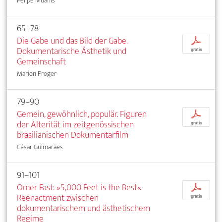
Felipe Muanis
65–78
Die Gabe und das Bild der Gabe.
p
Dokumentarische Ästhetik und
gratis
Gemeinschaft
Marion Froger
79–90
Gemein, gewöhnlich, populär. Figuren
p
der Alterität im zeitgenössischen
gratis
brasilianischen Dokumentarfilm
César Guimarães
91–101
Omer Fast: »5,000 Feet is the Best«.
p
Reenactment zwischen
gratis
dokumentarischem und ästhetischem
Regime