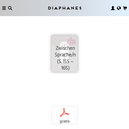
Diaphanes
Zwischen
Sprache/n
(S. 155 –
165)
p
gratis