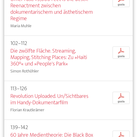
Reenactment zwischen
gratis
dokumentarischem und ästhetischem
Regime
Maria Muhle
102–112
Die zwölfte Fläche. Streaming,
p
Mapping, Stitching Places: Zu »Haiti
gratis
360°« und »People's Park«
Simon Rothöhler
113–126
Revolution Uploaded. Un/Sichtbares
p
im Handy-Dokumentarfilm
gratis
Florian Krautkrämer
139–142
60 Jahre Medientheorie: Die Black Box
p