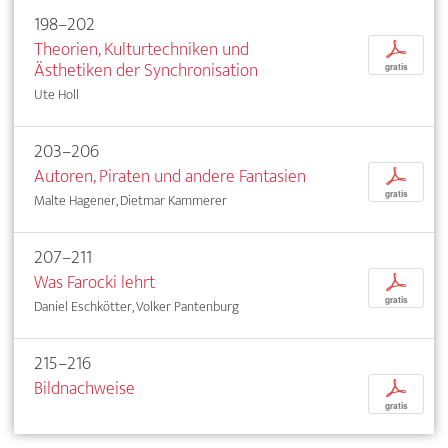
198–202
Theorien, Kulturtechniken und
p
Ästhetiken der Synchronisation
gratis
Ute Holl
203–206
Autoren, Piraten und andere Fantasien
p
gratis
Malte Hagener, Dietmar Kammerer
207–211
Was Farocki lehrt
p
gratis
Daniel Eschkötter, Volker Pantenburg
215–216
Bildnachweise
p
gratis