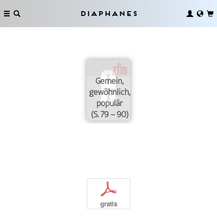
Diaphanes
Gemein,
gewöhnlich,
populär
(S. 79 – 90)
p
gratis