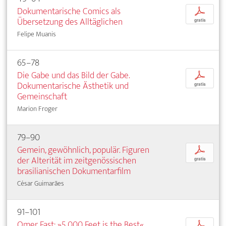
Dokumentarische Comics als
p
Übersetzung des Alltäglichen
gratis
Felipe Muanis
65–78
Die Gabe und das Bild der Gabe.
p
Dokumentarische Ästhetik und
gratis
Gemeinschaft
Marion Froger
79–90
Gemein, gewöhnlich, populär. Figuren
p
der Alterität im zeitgenössischen
gratis
brasilianischen Dokumentarfilm
César Guimarães
91–101
Omer Fast: »5,000 Feet is the Best«.
p