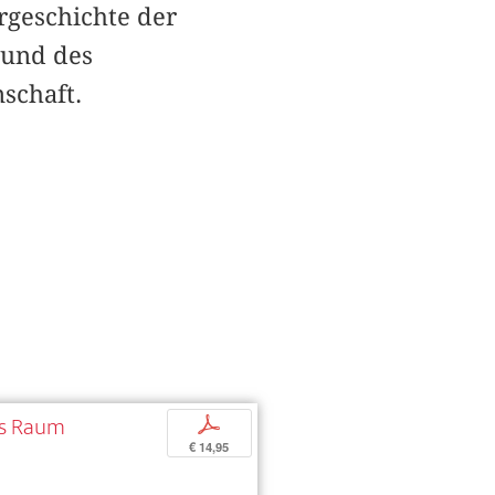
rgeschichte der
 und des
schaft.
als Raum
p
€ 14,95