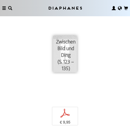
Diaphanes
Zwischen
Bild und
Ding
(S. 123 –
135)
p
€ 9,95