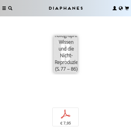
Diaphanes
Das
holographische
Wissen
und die
Nicht-
Reproduzierbarkeit
(S. 77 – 86)
p
€ 7,95