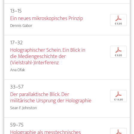
13–15
Ein neues mikroskopisches Prinzip
p
€ 5,95
Dennis Gabor
17–32
Holographischer Schein. Ein Blick in
p
die Mediengeschichte der
€ 9,95
(Vielstrahl-)Interferenz
Ana Ofak
33–57
Der parallaktische Blick. Der
p
militärische Ursprung der Holographie
€ 14,95
Sean F. Johnston
59–75
Holographie als messtechnisches
p