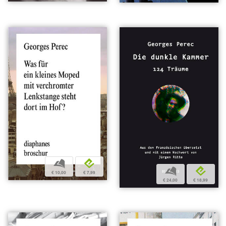
b
e
b
e
€ 10,00
€ 7,99
€ 24,00
€ 18,99