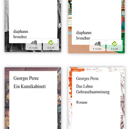
b
e
b
e
€ 10,00
€ 8,99
€ 15,00
€ 9,99