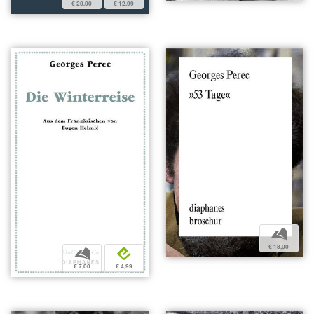
€ 20,00
€ 12,99
b
€ 18,00
b
e
€ 7,00
€ 4,99