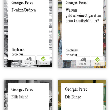
b
e
b
e
€ 14,95
€ 12,99
€ 12,00
€ 9,99