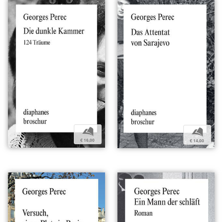
b
b
€ 16,00
€ 14,00