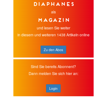
diaphanes
als
Magazin
und lesen Sie weiter
in diesem und weiteren 1438 Artikeln online
Zu den Abos
Sind Sie bereits Abonnent?
Dann melden Sie sich hier an:
Login