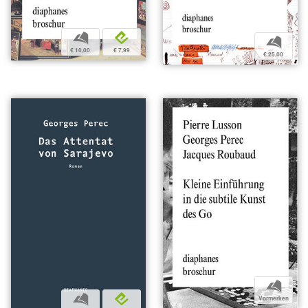
b
e
b
€ 10,00
€ 7,99
€ 25,00
b
b
e
Vormerken