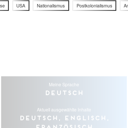
yse
USA
Nationalismus
Postkolonialismus
A
Meine Sprache
Deutsch
Aktuell ausgewählte Inhalte
Deutsch, Englisch,
Französisch