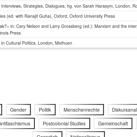
c: Interviews, Strategies, Dialogues, hg. von Sarah Harasym, London, R
ies (ed. with Ranajit Guha), Oxford, Oxford University Press
k?« in: Cary Nelson and Larry Grossberg (ed.): Marxism and the interp
linois Press
 in Cultural Politics, London, Methuen
Gender
Politik
Menschenrechte
Diskursana
Antifaschismus
Postcolonial Studies
Gemeinschaft
Gespräch
Nationalismus