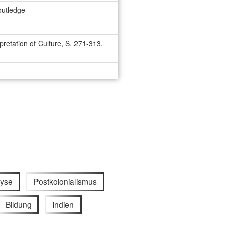
outledge
retation of Culture, S. 271-313,
lyse
Postkolonialismus
Bildung
Indien