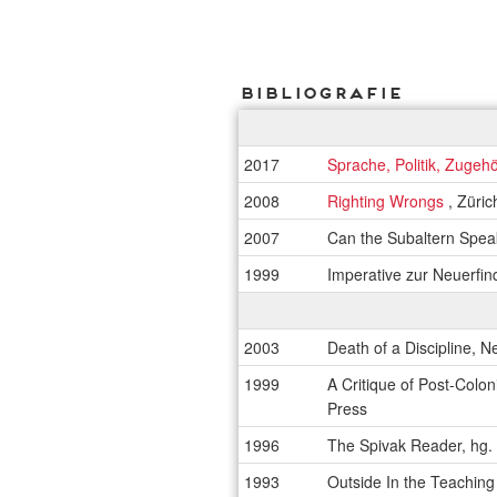
Bibliografie
2017
Sprache, Politik, Zugehö
2008
Righting Wrongs
, Züri
2007
Can the Subaltern Speak
1999
Imperative zur Neuerfi
2003
Death of a Discipline, 
1999
A Critique of Post-Colo
Press
1996
The Spivak Reader, hg
1993
Outside In the Teachin