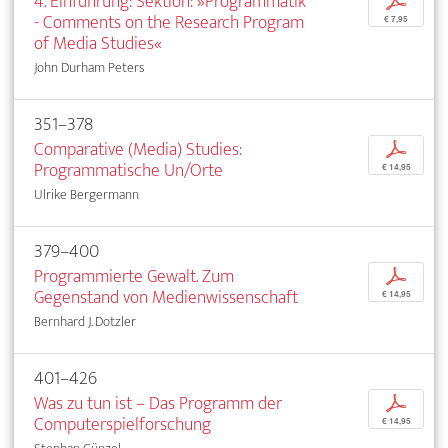
4. Einführung: Sektion: »Programmatik
p
- Comments on the Research Program
€ 7,95
of Media Studies«
John Durham Peters
351–378
Comparative (Media) Studies:
p
Programmatische Un/Orte
€ 14,95
Ulrike Bergermann
379–400
Programmierte Gewalt. Zum
p
Gegenstand von Medienwissenschaft
€ 14,95
Bernhard J. Dotzler
401–426
Was zu tun ist – Das Programm der
p
Computerspielforschung
€ 14,95