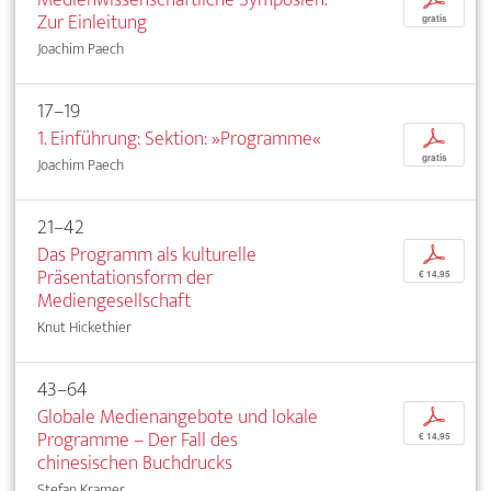
Zur Einleitung
gratis
Joachim Paech
17–19
1. Einführung: Sektion: »Programme«
p
gratis
Joachim Paech
21–42
Das Programm als kulturelle
p
Präsentationsform der
€ 14,95
Mediengesellschaft
Knut Hickethier
43–64
Globale Medienangebote und lokale
p
Programme – Der Fall des
€ 14,95
chinesischen Buchdrucks
Stefan Kramer