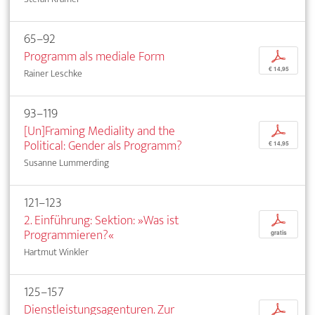
65–92
Programm als mediale Form
p
€ 14,95
Rainer Leschke
93–119
[Un]Framing Mediality and the
p
Political: Gender als Programm?
€ 14,95
Susanne Lummerding
121–123
2. Einführung: Sektion: »Was ist
p
Programmieren?«
gratis
Hartmut Winkler
125–157
Dienstleistungsagenturen. Zur
p