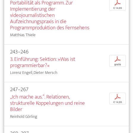
Portabilität als Programm. Zur
p
Implementierung der
€ 14,95
videojournalistischen
Aufzeichnungspraxis in die
Programmproduktion des Fernsehens
Matthias Thiele
243–246
3. Einführung: Sektion: »Was ist
p
programmierbar?«
gratis
Lorenz Engell, Dieter Mersch
247–267
„Ich mache aus.“. Relationen,
p
strukturelle Koppelungen und reine
€ 14,95
Bilder
Reinhold Görling