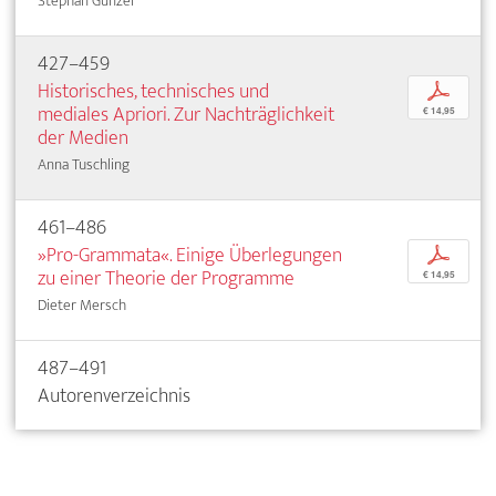
Stephan Günzel
427–459
Historisches, technisches und
p
mediales Apriori. Zur Nachträglichkeit
€ 14,95
der Medien
Anna Tuschling
461–486
»Pro-Grammata«. Einige Überlegungen
p
zu einer Theorie der Programme
€ 14,95
Dieter Mersch
487–491
Autorenverzeichnis