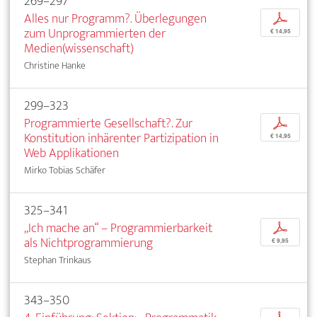
269–297
Alles nur Programm?. Überlegungen
p
zum Unprogrammierten der
€ 14,95
Medien(wissenschaft)
Christine Hanke
299–323
Programmierte Gesellschaft?. Zur
p
Konstitution inhärenter Partizipation in
€ 14,95
Web Applikationen
Mirko Tobias Schäfer
325–341
„Ich mache an“ – Programmierbarkeit
p
als Nichtprogrammierung
€ 9,95
Stephan Trinkaus
343–350