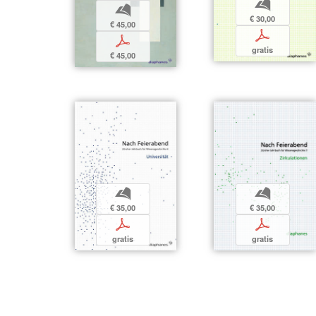
b
b
€ 30,00
€ 45,00
p
p
gratis
€ 45,00
b
b
€ 35,00
€ 35,00
p
p
gratis
gratis