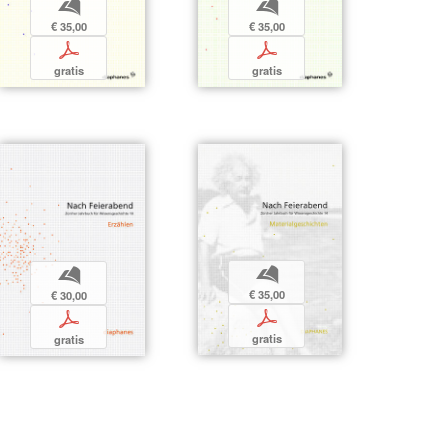
b
b
€ 35,00
€ 35,00
p
p
gratis
gratis
b
b
€ 35,00
€ 30,00
p
p
gratis
gratis