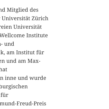
nd Mitglied des
Universität Zürich
reien Universität
Wellcome Institute
n- und
, am Institut für
gen und am Max-
hat
öln inne und wurde
nburgischen
für
igmund-Freud-Preis