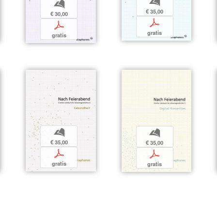
b
b
€ 35,00
€ 30,00
p
p
gratis
gratis
b
b
€ 35,00
€ 35,00
p
p
gratis
gratis