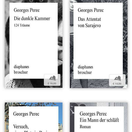
b
b
€ 16,00
€ 14,00