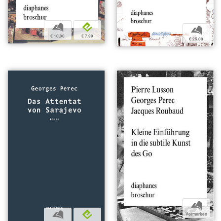
b
e
b
€ 10,00
€ 7,99
€ 25,00
b
b
e
Vormerken