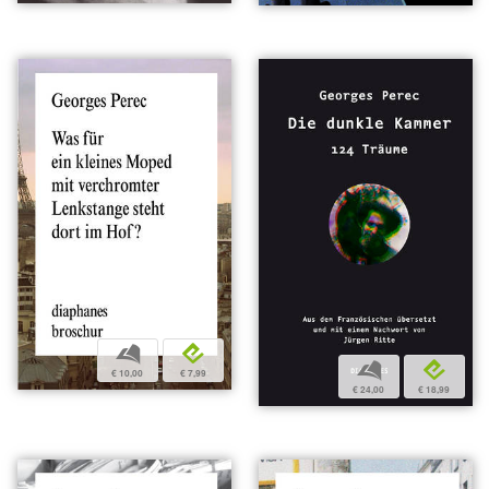
b
e
b
e
€ 10,00
€ 7,99
€ 24,00
€ 18,99